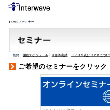
HOME
> セミナー
概要 │
開催スケジュール
│
研修等実績
│
ＣＰＤＳ及びＣＰＤについ
ご希望のセミナーをクリック