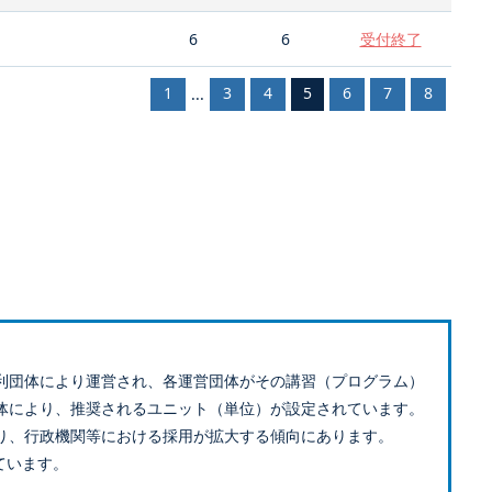
6
6
受付終了
1
3
4
5
6
7
8
...
利団体により運営され、各運営団体がその講習（プログラム）
体により、推奨されるユニット（単位）が設定されています。
り、行政機関等における採用が拡大する傾向にあります。
ています。