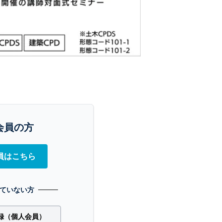
会員の方
員はこちら
ていない方
録（個人会員）