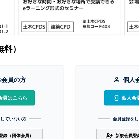
無料）
体会員の方
person
個人
login
会員はこちら
個人会
をしていない方
会員登録をし
person_add
登録（団体会員）
新規会員登