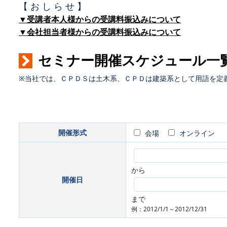
【 お し ら せ 】
▼受講者本人様からの受講料振込みについて
▼会社担当者様からの受講料振込みについて
セミナー開催スケジュール一
※当社では、ＣＰＤＳは土木系、ＣＰＤは建築系として用語を定
開催形式
会場
オンライン
から
開催日
まで
例：2012/1/1～2012/12/31