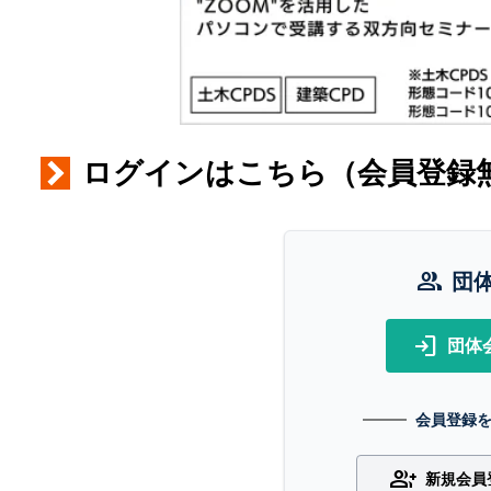
ログインはこちら（会員登録
group
団
login
団体
会員登録
group_add
新規会員