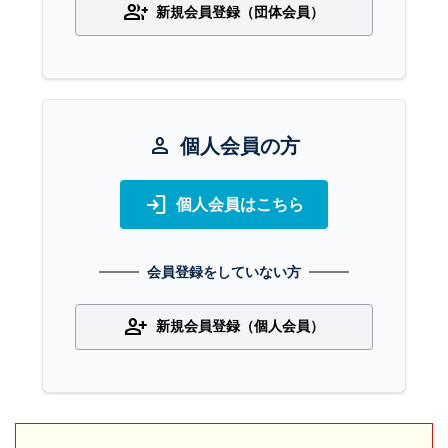
group_add
新規会員登録（団体会員）
person
個人会員の方
login
個人会員はこちら
会員登録をしていない方
person_add
新規会員登録（個人会員）