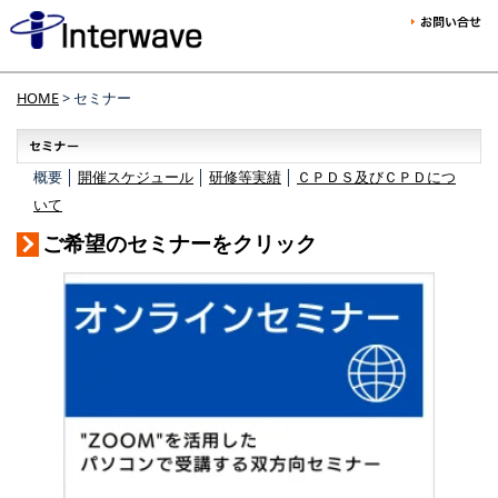
HOME
> セミナー
概要 │
開催スケジュール
│
研修等実績
│
ＣＰＤＳ及びＣＰＤにつ
いて
ご希望のセミナーをクリック