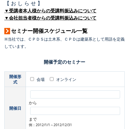
【 お し ら せ 】
▼受講者本人様からの受講料振込みについて
▼会社担当者様からの受講料振込みについて
セミナー開催スケジュール一覧
※当社では、ＣＰＤＳは土木系、ＣＰＤは建築系として用語を定義
しています。
開催予定のセミナー
開催形
会場
オンライン
式
から
開催日
まで
例：2012/1/1～2012/12/31