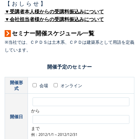
【 お し ら せ 】
▼受講者本人様からの受講料振込みについて
▼会社担当者様からの受講料振込みについて
セミナー開催スケジュール一覧
※当社では、ＣＰＤＳは土木系、ＣＰＤは建築系として用語を定義
しています。
開催予定のセミナー
開催形
会場
オンライン
式
から
開催日
まで
例：2012/1/1～2012/12/31