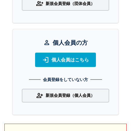
group_add
新規会員登録（団体会員）
person
個人会員の方
login
個人会員はこちら
会員登録をしていない方
person_add
新規会員登録（個人会員）