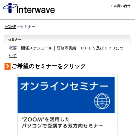
HOME
> セミナー
概要 │
開催スケジュール
│
研修等実績
│
ＣＰＤＳ及びＣＰＤにつ
いて
ご希望のセミナーをクリック