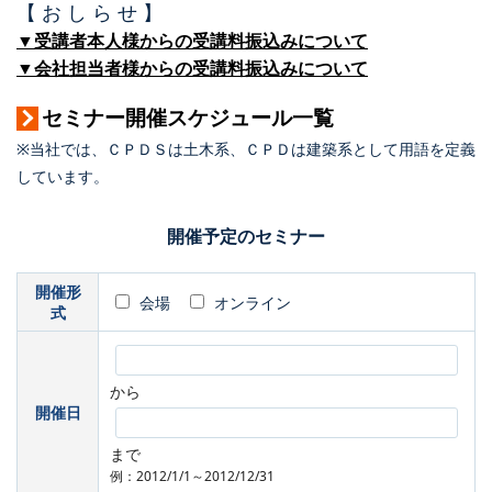
【 お し ら せ 】
▼受講者本人様からの受講料振込みについて
▼会社担当者様からの受講料振込みについて
セミナー開催スケジュール一覧
※当社では、ＣＰＤＳは土木系、ＣＰＤは建築系として用語を定義
しています。
開催予定のセミナー
開催形
会場
オンライン
式
から
開催日
まで
例：2012/1/1～2012/12/31