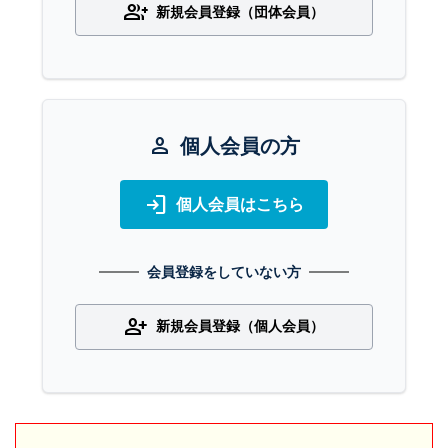
group_add
新規会員登録（団体会員）
person
個人会員の方
login
個人会員はこちら
会員登録をしていない方
person_add
新規会員登録（個人会員）