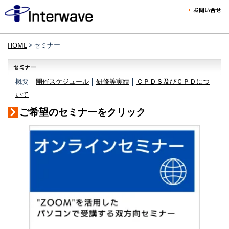
HOME
> セミナー
概要 │
開催スケジュール
│
研修等実績
│
ＣＰＤＳ及びＣＰＤにつ
いて
ご希望のセミナーをクリック