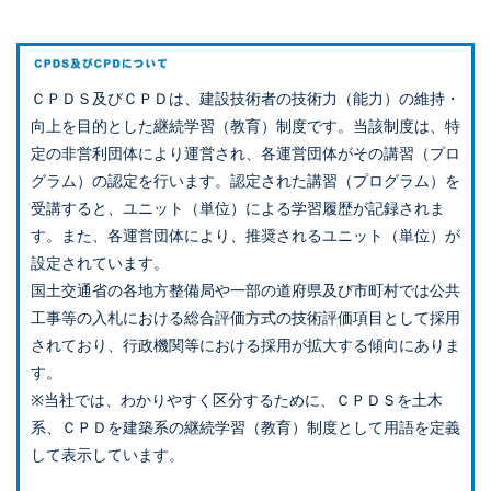
ＣＰＤＳ及びＣＰＤは、建設技術者の技術力（能力）の維持・
向上を目的とした継続学習（教育）制度です。当該制度は、特
定の非営利団体により運営され、各運営団体がその講習（プロ
グラム）の認定を行います。認定された講習（プログラム）を
受講すると、ユニット（単位）による学習履歴が記録されま
す。また、各運営団体により、推奨されるユニット（単位）が
設定されています。
国土交通省の各地方整備局や一部の道府県及び市町村では公共
工事等の入札における総合評価方式の技術評価項目として採用
されており、行政機関等における採用が拡大する傾向にありま
す。
※当社では、わかりやすく区分するために、ＣＰＤＳを土木
系、ＣＰＤを建築系の継続学習（教育）制度として用語を定義
して表示しています。