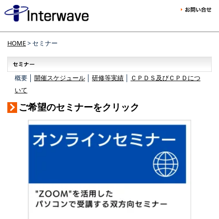
HOME
> セミナー
概要 │
開催スケジュール
│
研修等実績
│
ＣＰＤＳ及びＣＰＤにつ
いて
ご希望のセミナーをクリック