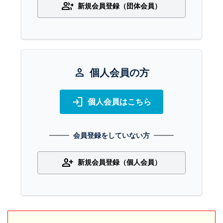
group_add
新規会員登録（団体会員）
person
個人会員の方
login
個人会員はこちら
会員登録をしていない方
person_add
新規会員登録（個人会員）