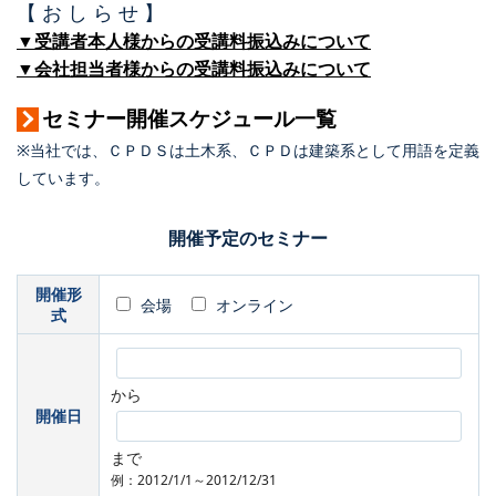
【 お し ら せ 】
▼受講者本人様からの受講料振込みについて
▼会社担当者様からの受講料振込みについて
セミナー開催スケジュール一覧
※当社では、ＣＰＤＳは土木系、ＣＰＤは建築系として用語を定義
しています。
開催予定のセミナー
開催形
会場
オンライン
式
から
開催日
まで
例：2012/1/1～2012/12/31