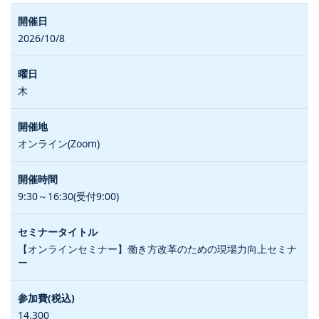
2026/10/8
木
オンライン(Zoom)
9:30～16:30(受付9:00)
【オンラインセミナー】働き方改革のための現場力向上セミナ
ー
14,300