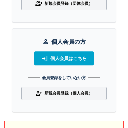
group_add
新規会員登録（団体会員）
person
個人会員の方
login
個人会員はこちら
会員登録をしていない方
person_add
新規会員登録（個人会員）