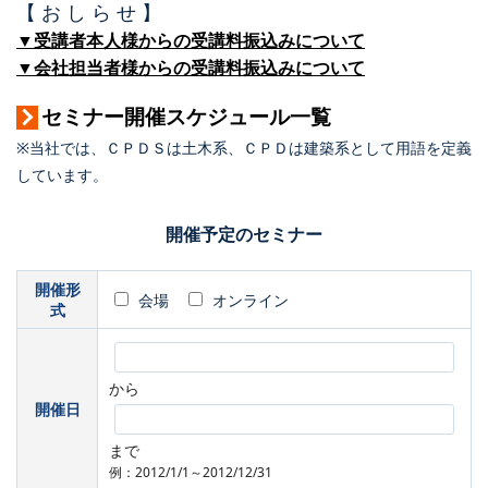
【 お し ら せ 】
▼受講者本人様からの受講料振込みについて
▼会社担当者様からの受講料振込みについて
セミナー開催スケジュール一覧
※当社では、ＣＰＤＳは土木系、ＣＰＤは建築系として用語を定義
しています。
開催予定のセミナー
開催形
会場
オンライン
式
から
開催日
まで
例：2012/1/1～2012/12/31