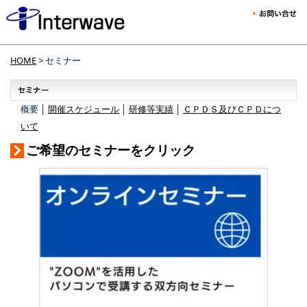
HOME
> セミナー
概要 │
開催スケジュール
│
研修等実績
│
ＣＰＤＳ及びＣＰＤにつ
いて
ご希望のセミナーをクリック