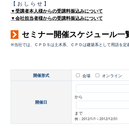
【 お し ら せ 】
▼受講者本人様からの受講料振込みについて
▼会社担当者様からの受講料振込みについて
セミナー開催スケジュール一
※当社では、ＣＰＤＳは土木系、ＣＰＤは建築系として用語を定
開催形式
会場
オンライン
から
開催日
まで
例：2012/1/1～2012/12/31