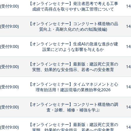
【オンラインセミナー】発注者思考で考える工事
0(受付9:00)
14
成績で高得点を取りやすい施工管理について
【オンラインセミナー】コンクリート構造物の品
0(受付9:00)
14
質向上・高耐久化のための知識(後編)
【オンラインセミナー】生成AIの急速な進歩が建
0(受付9:00)
14
設業にどのような影響を与えるか
【オンラインセミナー】最新版：建設死亡災害の
0(受付9:00)
14
実態、効果的な安全指示、若者への安全教育
【オンラインセミナー】タイムマネジメントと心
0(受付9:00)
14
理有効活用！建設現場の業務効率化2026
【オンラインセミナー】コンクリート構造物の調
0(受付9:00)
14
査・診断、補修・補強を学ぶ
【オンラインセミナー】最新版：建設死亡災害の
0(受付9:00)
14
実態、効果的な安全指示、若者への安全教育