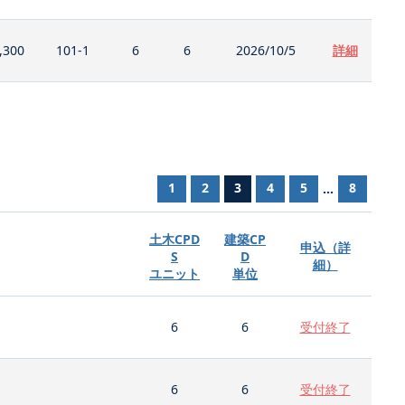
,300
101-1
6
6
2026/10/5
詳細
1
2
3
4
5
8
...
土木CPD
建築CP
申込（詳
S
D
細）
ユニット
単位
6
6
受付終了
6
6
受付終了