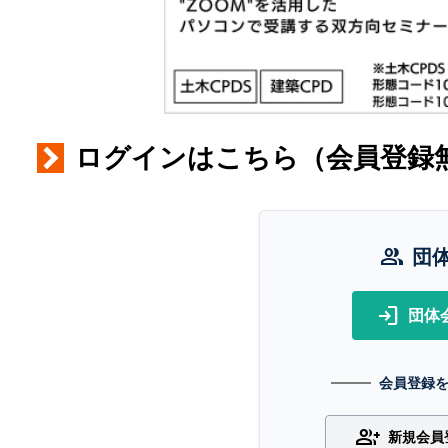
ログインはこちら（会員登録
group
団
login
団体
会員登録
group_add
新規会員