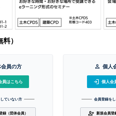
無料）
体会員の方
person
個人
login
会員はこちら
個人会
をしていない方
会員登録をし
person_add
登録（団体会員）
新規会員登