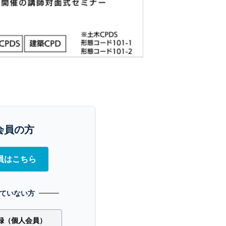
会員の方
員はこちら
ていない方
録（個人会員）