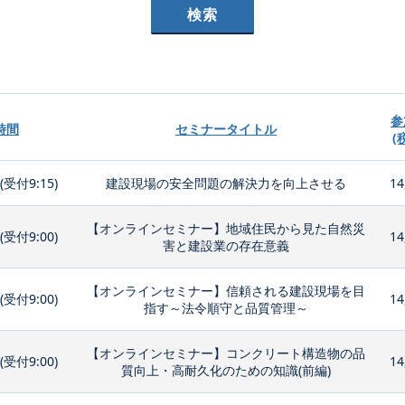
参
時間
セミナータイトル
(
0(受付9:15)
建設現場の安全問題の解決力を向上させる
14
【オンラインセミナー】地域住民から見た自然災
0(受付9:00)
14
害と建設業の存在意義
【オンラインセミナー】信頼される建設現場を目
0(受付9:00)
14
指す～法令順守と品質管理～
【オンラインセミナー】コンクリート構造物の品
0(受付9:00)
14
質向上・高耐久化のための知識(前編)