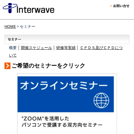
HOME
> セミナー
概要 │
開催スケジュール
│
研修等実績
│
ＣＰＤＳ及びＣＰＤにつ
いて
ご希望のセミナーをクリック