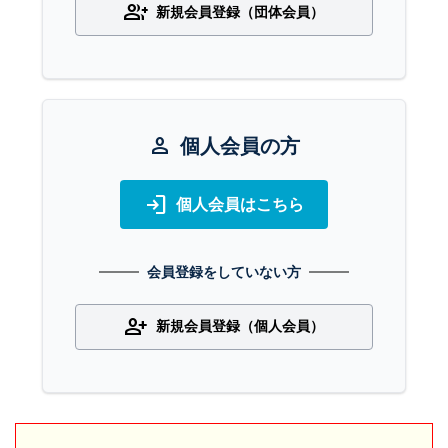
group_add
新規会員登録（団体会員）
person
個人会員の方
login
個人会員はこちら
会員登録をしていない方
person_add
新規会員登録（個人会員）