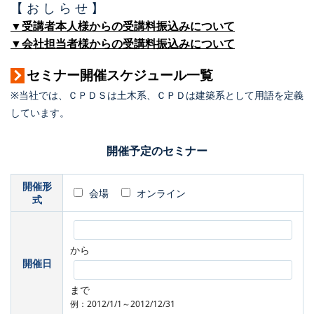
【 お し ら せ 】
▼受講者本人様からの受講料振込みについて
▼会社担当者様からの受講料振込みについて
セミナー開催スケジュール一覧
※当社では、ＣＰＤＳは土木系、ＣＰＤは建築系として用語を定義
しています。
開催予定のセミナー
開催形
会場
オンライン
式
から
開催日
まで
例：2012/1/1～2012/12/31