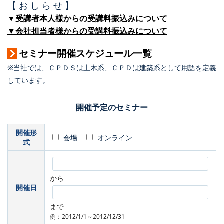
【 お し ら せ 】
▼受講者本人様からの受講料振込みについて
▼会社担当者様からの受講料振込みについて
セミナー開催スケジュール一覧
※当社では、ＣＰＤＳは土木系、ＣＰＤは建築系として用語を定義
しています。
開催予定のセミナー
開催形
会場
オンライン
式
から
開催日
まで
例：2012/1/1～2012/12/31