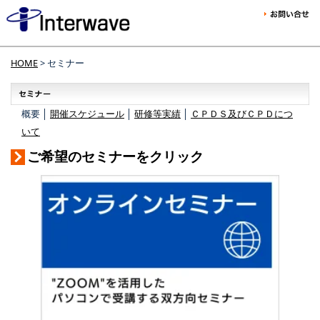
HOME
> セミナー
概要 │
開催スケジュール
│
研修等実績
│
ＣＰＤＳ及びＣＰＤにつ
いて
ご希望のセミナーをクリック