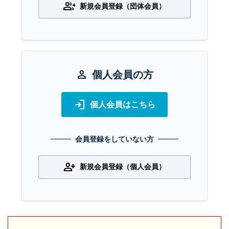
group_add
新規会員登録（団体会員）
person
個人会員の方
login
個人会員はこちら
会員登録をしていない方
person_add
新規会員登録（個人会員）