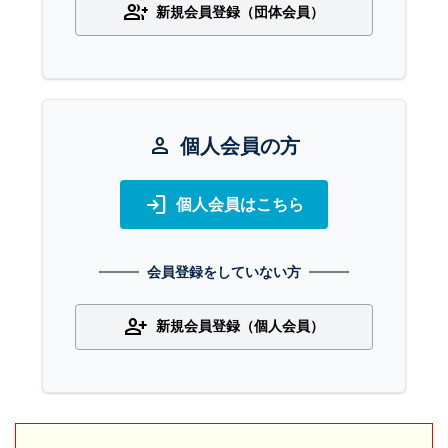
group_add
新規会員登録（団体会員）
person
個人会員の方
login
個人会員はこちら
会員登録をしていない方
person_add
新規会員登録（個人会員）