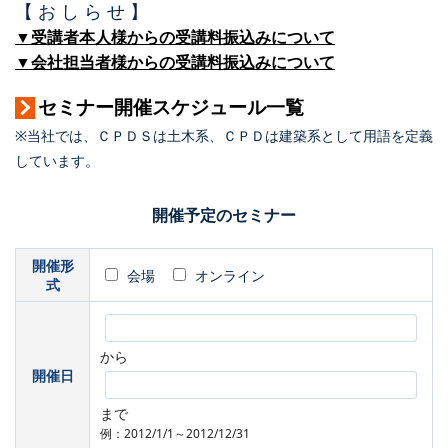
【 お し ら せ 】
▼受講者本人様からの受講料振込みについて
▼会社担当者様からの受講料振込みについて
セミナー開催スケジュール一覧
※当社では、ＣＰＤＳは土木系、ＣＰＤは建築系として用語を定義
しています。
開催予定のセミナー
開催形
会場
オンライン
式
から
開催日
まで
例：2012/1/1～2012/12/31