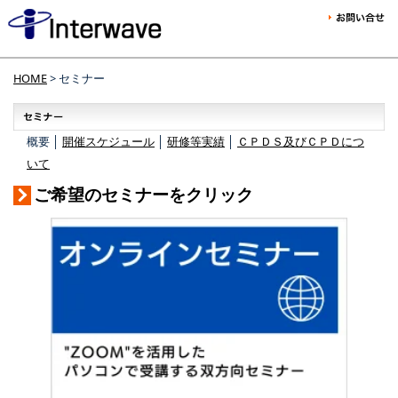
HOME
> セミナー
概要 │
開催スケジュール
│
研修等実績
│
ＣＰＤＳ及びＣＰＤにつ
いて
ご希望のセミナーをクリック