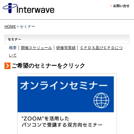
HOME
> セミナー
概要 │
開催スケジュール
│
研修等実績
│
ＣＰＤＳ及びＣＰＤにつ
いて
ご希望のセミナーをクリック