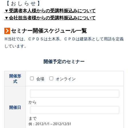
【 お し ら せ 】
▼受講者本人様からの受講料振込みについて
▼会社担当者様からの受講料振込みについて
セミナー開催スケジュール一覧
※当社では、ＣＰＤＳは土木系、ＣＰＤは建築系として用語を定義
しています。
開催予定のセミナー
開催形
会場
オンライン
式
から
開催日
まで
例：2012/1/1～2012/12/31