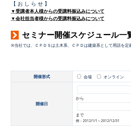
【 お し ら せ 】
▼受講者本人様からの受講料振込みについて
▼会社担当者様からの受講料振込みについて
セミナー開催スケジュール一
※当社では、ＣＰＤＳは土木系、ＣＰＤは建築系として用語を定
開催形式
会場
オンライン
から
開催日
まで
例：2012/1/1～2012/12/31