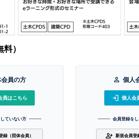
無料）
体会員の方
person
個人
login
会員はこちら
個人会
をしていない方
会員登録をし
person_add
登録（団体会員）
新規会員登