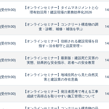
【オンラインセミナー】タイムマネジメントと心
0(受付9:00)
14
理有効活用！建設現場の業務効率化2026
【オンラインセミナー】コンクリート構造物の調
0(受付9:00)
14
査・診断、補修・補強を学ぶ
【オンラインセミナー】信頼される建設現場を目
0(受付9:00)
14
指す～法令順守と品質管理～
【オンラインセミナー】最新版：建設死亡災害の
0(受付9:00)
14
実態、効果的な安全指示、若者への安全教育
【オンラインセミナー】地域住民から見た自然災
0(受付9:00)
14
害と建設業の存在意義
【オンラインセミナー】発注者思考で考える工事
0(受付9:00)
14
成績で高得点を取りやすい施工管理について
【オンラインセミナー】コンクリート構造物の品