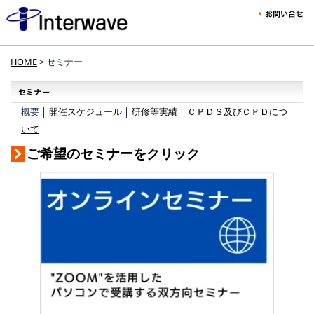
HOME
> セミナー
概要 │
開催スケジュール
│
研修等実績
│
ＣＰＤＳ及びＣＰＤにつ
いて
ご希望のセミナーをクリック