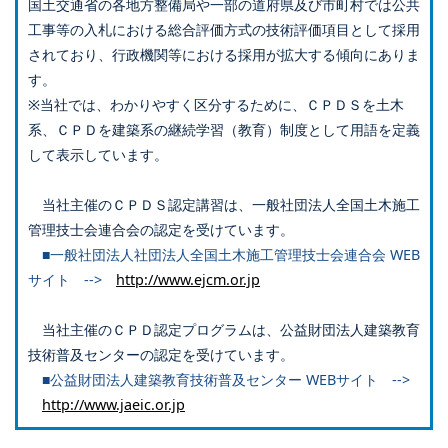
国土交通省の各地方整備局や一部の道府県及び市町村では公共
工事等の入札における総合評価方式の技術評価項目として採用
されており、行政機関等における採用が拡大する傾向にありま
す。
※当社では、わかりやすく区分するために、ＣＰＤＳを土木
系、ＣＰＤを建築系の継続学習（教育）制度として用語を定義
して表示しています。
当社主催のＣＰＤＳ認定講習は、一般社団法人全国土木施工
管理技士会連合会の認定を受けています。
■一般社団法人社団法人全国土木施工管理技士会連合会 WEB
サイト -->
http://www.ejcm.or.jp
当社主催のＣＰＤ認定プログラムは、公益財団法人建築教育
技術普及センターの認定を受けています。
■公益財団法人建築教育技術普及センター WEBサイト -->
http://www.jaeic.or.jp