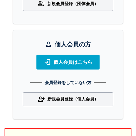
group_add
新規会員登録（団体会員）
person
個人会員の方
login
個人会員はこちら
会員登録をしていない方
person_add
新規会員登録（個人会員）