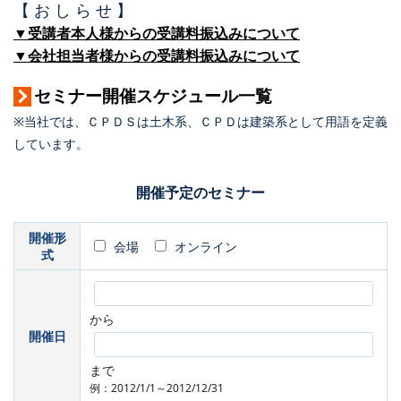
【 お し ら せ 】
▼受講者本人様からの受講料振込みについて
▼会社担当者様からの受講料振込みについて
セミナー開催スケジュール一覧
※当社では、ＣＰＤＳは土木系、ＣＰＤは建築系として用語を定義
しています。
開催予定のセミナー
開催形
会場
オンライン
式
から
開催日
まで
例：2012/1/1～2012/12/31