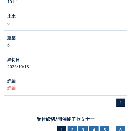
101-1
6
6
2026/10/13
詳細
1
受付締切/開催終了セミナー
1
2
3
4
5
8
...