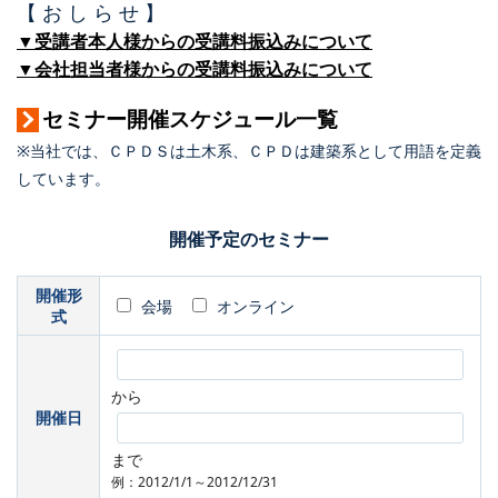
【 お し ら せ 】
▼受講者本人様からの受講料振込みについて
▼会社担当者様からの受講料振込みについて
セミナー開催スケジュール一覧
※当社では、ＣＰＤＳは土木系、ＣＰＤは建築系として用語を定義
しています。
開催予定のセミナー
開催形
会場
オンライン
式
から
開催日
まで
例：2012/1/1～2012/12/31