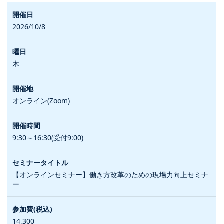
2026/10/8
木
オンライン(Zoom)
9:30～16:30(受付9:00)
【オンラインセミナー】働き方改革のための現場力向上セミナ
ー
14,300