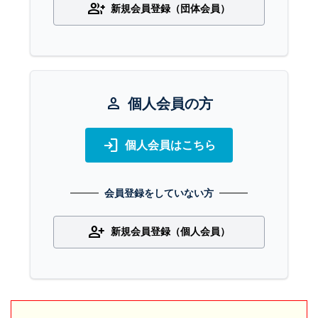
group_add
新規会員登録（団体会員）
person
個人会員の方
login
個人会員はこちら
会員登録をしていない方
person_add
新規会員登録（個人会員）