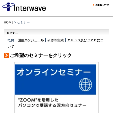
HOME
> セミナー
概要 │
開催スケジュール
│
研修等実績
│
ＣＰＤＳ及びＣＰＤにつ
いて
ご希望のセミナーをクリック