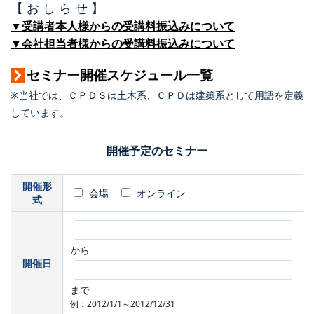
【 お し ら せ 】
▼受講者本人様からの受講料振込みについて
▼会社担当者様からの受講料振込みについて
セミナー開催スケジュール一覧
※当社では、ＣＰＤＳは土木系、ＣＰＤは建築系として用語を定義
しています。
開催予定のセミナー
開催形
会場
オンライン
式
から
開催日
まで
例：2012/1/1～2012/12/31