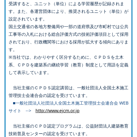
受講すると、ユニット（単位）による学習履歴が記録されま
す。また、各運営団体により、推奨されるユニット（単位）が
設定されています。
国土交通省の各地方整備局や一部の道府県及び市町村では公共
工事等の入札における総合評価方式の技術評価項目として採用
されており、行政機関等における採用が拡大する傾向にありま
す。
※当社では、わかりやすく区分するために、ＣＰＤＳを土木
系、ＣＰＤを建築系の継続学習（教育）制度として用語を定義
して表示しています。
当社主催のＣＰＤＳ認定講習は、一般社団法人全国土木施工
管理技士会連合会の認定を受けています。
■一般社団法人社団法人全国土木施工管理技士会連合会 WEB
サイト -->
http://www.ejcm.or.jp
当社主催のＣＰＤ認定プログラムは、公益財団法人建築教育
技術普及センターの認定を受けています。