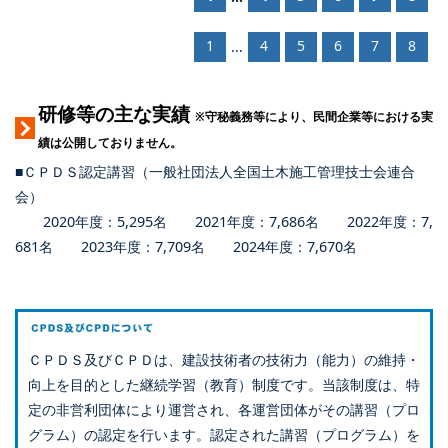
1
4
5
6
7
8
...
研修等の主な実績
※守秘義務等により、民間企業等における実
績は公開しておりません。
■ＣＰＤＳ認定講習（一般社団法人全国土木施工管理技士会連合
会）
2020年度：5,295名 2021年度：7,686名 2022年度：7,
681名 2023年度：7,709名 2024年度：7,670名
ＣＰＤＳ及びＣＰＤは、建設技術者の技術力（能力）の維持・
向上を目的とした継続学習（教育）制度です。当該制度は、特
定の非営利団体により運営され、各運営団体がその講習（プロ
グラム）の認定を行います。認定された講習（プログラム）を