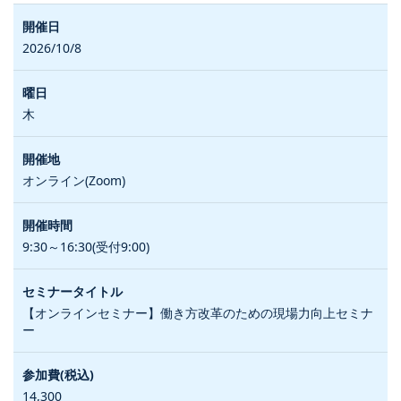
2026/10/8
木
オンライン(Zoom)
9:30～16:30(受付9:00)
【オンラインセミナー】働き方改革のための現場力向上セミナ
ー
14,300