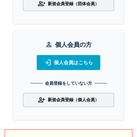
group_add
新規会員登録（団体会員）
person
個人会員の方
login
個人会員はこちら
会員登録をしていない方
person_add
新規会員登録（個人会員）