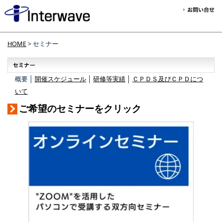
HOME
> セミナー
概要 │
開催スケジュール
│
研修等実績
│
ＣＰＤＳ及びＣＰＤにつ
いて
ご希望のセミナーをクリック