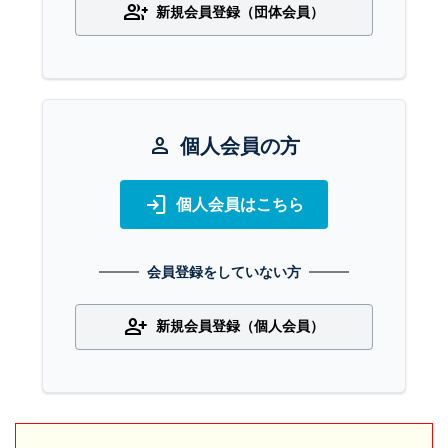
group_add
新規会員登録（団体会員）
person
個人会員の方
login
個人会員はこちら
会員登録をしていない方
person_add
新規会員登録（個人会員）