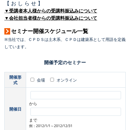
【 お し ら せ 】
▼受講者本人様からの受講料振込みについて
▼会社担当者様からの受講料振込みについて
セミナー開催スケジュール一覧
※当社では、ＣＰＤＳは土木系、ＣＰＤは建築系として用語を定義
しています。
開催予定のセミナー
開催形
会場
オンライン
式
から
開催日
まで
例：2012/1/1～2012/12/31