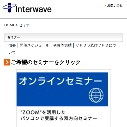
HOME
> セミナー
概要 │
開催スケジュール
│
研修等実績
│
ＣＰＤＳ及びＣＰＤにつ
いて
ご希望のセミナーをクリック