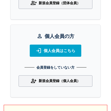
group_add
新規会員登録（団体会員）
person
個人会員の方
login
個人会員はこちら
会員登録をしていない方
person_add
新規会員登録（個人会員）