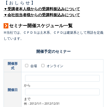
【 お し ら せ 】
▼受講者本人様からの受講料振込みについて
▼会社担当者様からの受講料振込みについて
セミナー開催スケジュール一覧
※当社では、ＣＰＤＳは土木系、ＣＰＤは建築系として用語を定義
しています。
開催予定のセミナー
開催形
会場
オンライン
式
から
開催日
まで
例：2012/1/1～2012/12/31