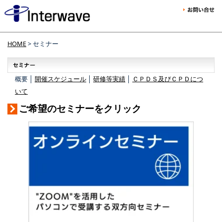
HOME
> セミナー
概要 │
開催スケジュール
│
研修等実績
│
ＣＰＤＳ及びＣＰＤにつ
いて
ご希望のセミナーをクリック