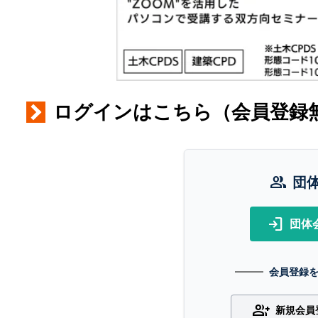
ログインはこちら（会員登録
group
団
login
団体
会員登録
group_add
新規会員