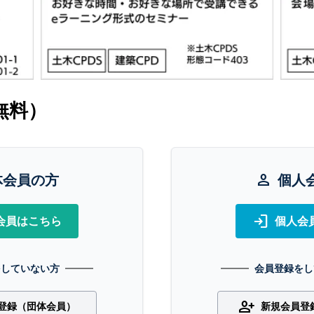
無料）
体会員の方
person
個人
login
会員はこちら
個人会
をしていない方
会員登録をし
person_add
登録（団体会員）
新規会員登