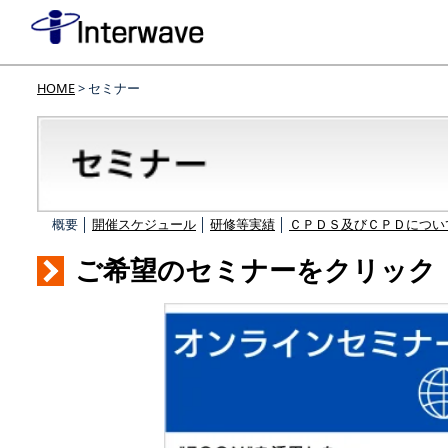
HOME
> セミナー
概要 │
開催スケジュール
│
研修等実績
│
ＣＰＤＳ及びＣＰＤについ
ご希望のセミナーをクリック