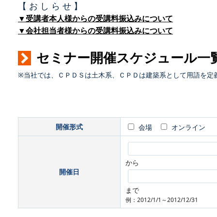
【 お し ら せ 】
▼受講者本人様からの受講料振込みについて
▼会社担当者様からの受講料振込みについて
セミナー開催スケジュール一
※当社では、ＣＰＤＳは土木系、ＣＰＤは建築系として用語を定
開催形式
会場
オンライン
から
開催日
まで
例：2012/1/1～2012/12/31