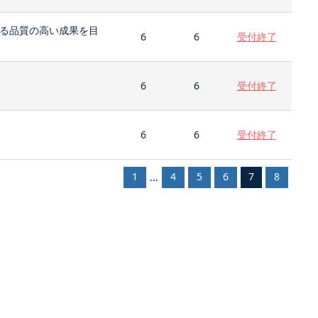
る品質の高い成果を目
6
6
受付終了
6
6
受付終了
6
6
受付終了
1
4
5
6
7
8
...