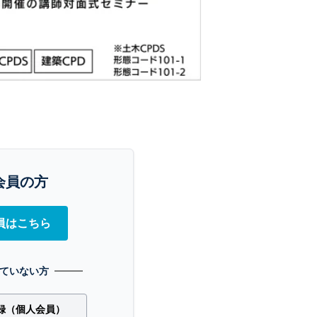
会員の方
員はこちら
ていない方
録（個人会員）