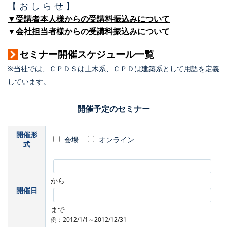
【 お し ら せ 】
▼受講者本人様からの受講料振込みについて
▼会社担当者様からの受講料振込みについて
セミナー開催スケジュール一覧
※当社では、ＣＰＤＳは土木系、ＣＰＤは建築系として用語を定義
しています。
開催予定のセミナー
開催形
会場
オンライン
式
から
開催日
まで
例：2012/1/1～2012/12/31