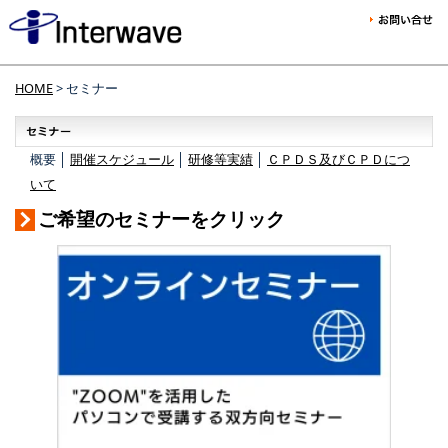
HOME
> セミナー
概要 │
開催スケジュール
│
研修等実績
│
ＣＰＤＳ及びＣＰＤにつ
いて
ご希望のセミナーをクリック