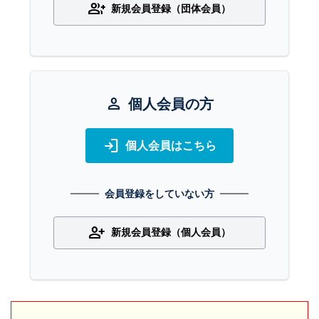
group_add
新規会員登録（団体会員）
person
個人会員の方
login
個人会員はこちら
会員登録をしていない方
person_add
新規会員登録（個人会員）