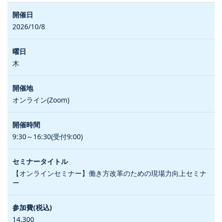
2026/10/8
木
オンライン(Zoom)
9:30～16:30(受付9:00)
【オンラインセミナー】働き方改革のための現場力向上セミナ
ー
14,300