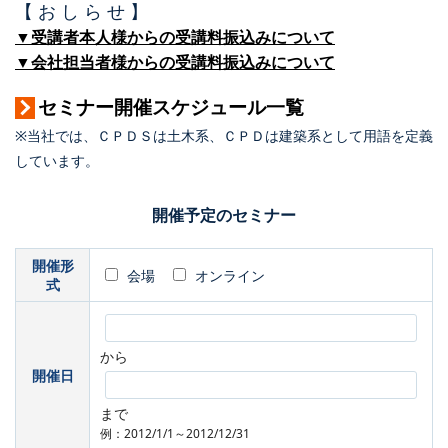
【 お し ら せ 】
▼受講者本人様からの受講料振込みについて
▼会社担当者様からの受講料振込みについて
セミナー開催スケジュール一覧
※当社では、ＣＰＤＳは土木系、ＣＰＤは建築系として用語を定義
しています。
開催予定のセミナー
開催形
会場
オンライン
式
から
開催日
まで
例：2012/1/1～2012/12/31