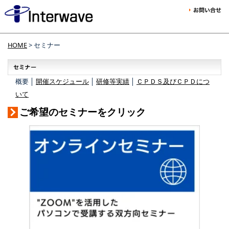
HOME
> セミナー
概要 │
開催スケジュール
│
研修等実績
│
ＣＰＤＳ及びＣＰＤにつ
いて
ご希望のセミナーをクリック