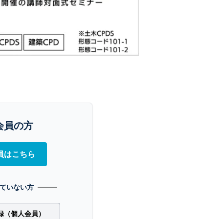
会員の方
員はこちら
ていない方
録（個人会員）