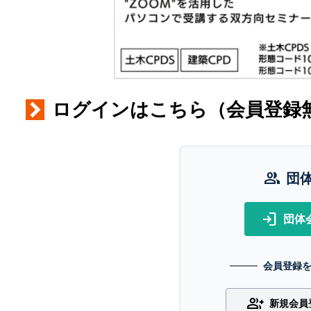
ログインはこちら（会員登録
group
団
login
団体
会員登録
group_add
新規会員