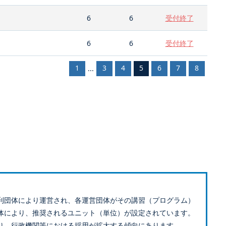
6
6
受付終了
6
6
受付終了
1
3
4
5
6
7
8
...
利団体により運営され、各運営団体がその講習（プログラム）
体により、推奨されるユニット（単位）が設定されています。
り、行政機関等における採用が拡大する傾向にあります。