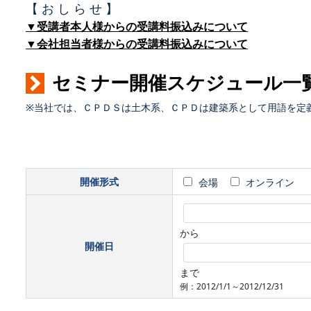
【 お し ら せ 】
▼受講者本人様からの受講料振込みについて
▼会社担当者様からの受講料振込みについて
セミナー開催スケジュール一
※当社では、ＣＰＤＳは土木系、ＣＰＤは建築系として用語を定
開催形式
会場
オンライン
から
開催日
まで
例：2012/1/1～2012/12/31