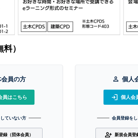
無料）
体会員の方
person
個人
login
会員はこちら
個人会
をしていない方
会員登録をし
person_add
登録（団体会員）
新規会員登