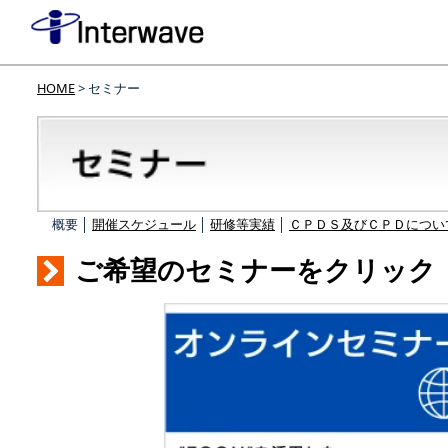
HOME
> セミナー
概要 │
開催スケジュール
│
研修等実績
│
ＣＰＤＳ及びＣＰＤについ
ご希望のセミナーをクリック