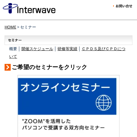
HOME
> セミナー
概要 │
開催スケジュール
│
研修等実績
│
ＣＰＤＳ及びＣＰＤにつ
いて
ご希望のセミナーをクリック