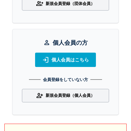
group_add
新規会員登録（団体会員）
person
個人会員の方
login
個人会員はこちら
会員登録をしていない方
person_add
新規会員登録（個人会員）