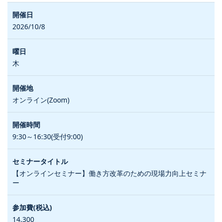
2026/10/8
木
オンライン(Zoom)
9:30～16:30(受付9:00)
【オンラインセミナー】働き方改革のための現場力向上セミナ
ー
14,300