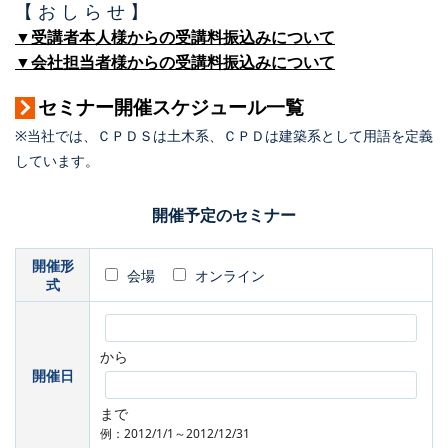
【 お し ら せ 】
▼受講者本人様からの受講料振込みについて
▼会社担当者様からの受講料振込みについて
セミナー開催スケジュール一覧
※当社では、ＣＰＤＳは土木系、ＣＰＤは建築系として用語を定義
しています。
開催予定のセミナー
開催形
会場
オンライン
式
から
開催日
まで
例：2012/1/1～2012/12/31