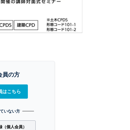
会員の方
員はこちら
ていない方
録（個人会員）