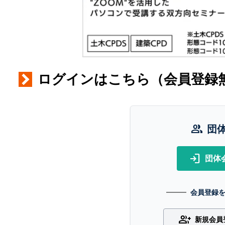
ログインはこちら（会員登録
group
団
login
団体
会員登録
group_add
新規会員