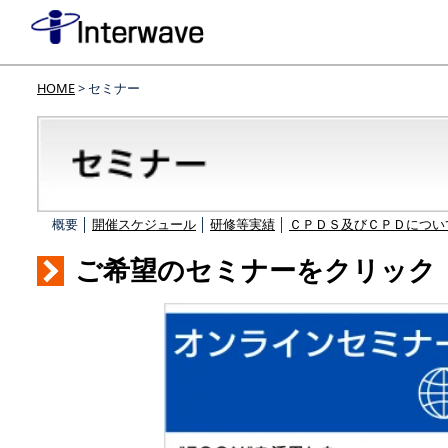
HOME
> セミナー
概要 │
開催スケジュール
│
研修等実績
│
ＣＰＤＳ及びＣＰＤについ
ご希望のセミナーをクリック