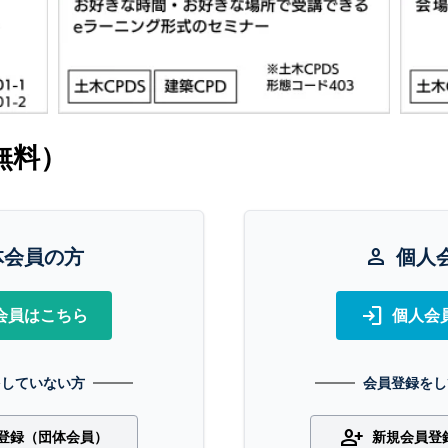
無料）
体会員の方
person
個人
login
会員はこちら
個人会
をしていない方
会員登録をし
person_add
登録（団体会員）
新規会員登