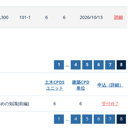
,300
101-1
6
6
2026/10/13
詳細
1
4
5
6
7
8
...
土木CPDS
建築CPD
申込（詳細）
ユニット
単位
の知識(前編)
6
6
受付終了
1
4
5
6
7
8
...