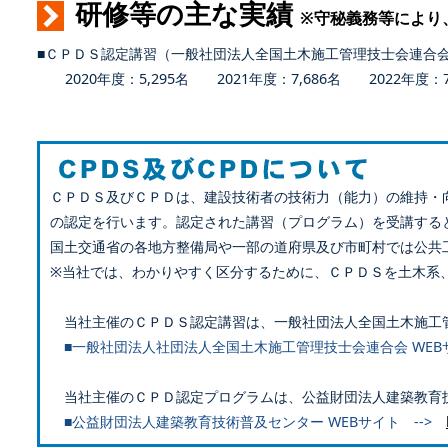
研修等の主な実績
※守秘義務等により
■ＣＰＤＳ認定講習（一般社団法人全国土木施工管理技士会連合
2020年度：5,295名 2021年度：7,686名 2022年度：7,
ＣＰＤＳ及びＣＰＤは、建設技術者の技術力（能力）の維持・
の認定を行います。認定された講習（プログラム）を受講する
国土交通省の各地方整備局や一部の道府県及び市町村では公共
※当社では、わかりやすく区分するために、ＣＰＤＳを土木系
当社主催のＣＰＤＳ認定講習は、一般社団法人全国土木施工
■一般社団法人社団法人全国土木施工管理技士会連合会 WEB
当社主催のＣＰＤ認定プログラムは、公益財団法人建築教育
■公益財団法人建築教育技術普及センター WEBサイト -->