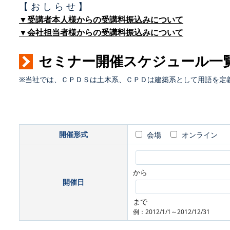
【 お し ら せ 】
▼受講者本人様からの受講料振込みについて
▼会社担当者様からの受講料振込みについて
セミナー開催スケジュール一
※当社では、ＣＰＤＳは土木系、ＣＰＤは建築系として用語を定
開催形式
会場
オンライン
から
開催日
まで
例：2012/1/1～2012/12/31