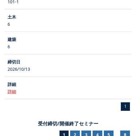
101-1
6
6
2026/10/13
詳細
1
受付締切/開催終了セミナー
1
2
3
4
5
8
...