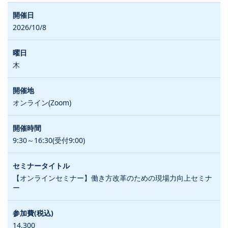
2026/10/8
木
オンライン(Zoom)
9:30～16:30(受付9:00)
【オンラインセミナー】働き方改革のための現場力向上セミナ
ー
14,300