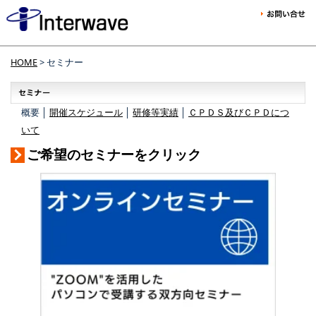
HOME
> セミナー
概要 │
開催スケジュール
│
研修等実績
│
ＣＰＤＳ及びＣＰＤにつ
いて
ご希望のセミナーをクリック