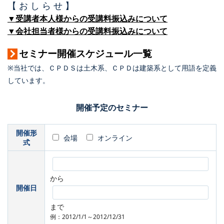
【 お し ら せ 】
▼受講者本人様からの受講料振込みについて
▼会社担当者様からの受講料振込みについて
セミナー開催スケジュール一覧
※当社では、ＣＰＤＳは土木系、ＣＰＤは建築系として用語を定義
しています。
開催予定のセミナー
開催形
会場
オンライン
式
から
開催日
まで
例：2012/1/1～2012/12/31