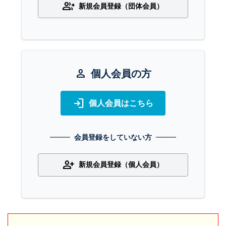
group_add
新規会員登録（団体会員）
person
個人会員の方
login
個人会員はこちら
会員登録をしていない方
person_add
新規会員登録（個人会員）