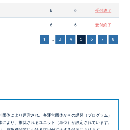
6
6
受付終了
6
6
受付終了
1
3
4
5
6
7
8
...
利団体により運営され、各運営団体がその講習（プログラム）
体により、推奨されるユニット（単位）が設定されています。
り、行政機関等における採用が拡大する傾向にあります。