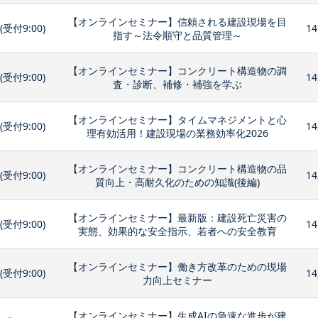
【オンラインセミナー】信頼される建設現場を目
0(受付9:00)
14
指す～法令順守と品質管理～
【オンラインセミナー】コンクリート構造物の調
0(受付9:00)
14
査・診断、補修・補強を学ぶ
【オンラインセミナー】タイムマネジメントと心
0(受付9:00)
14
理有効活用！建設現場の業務効率化2026
【オンラインセミナー】コンクリート構造物の品
0(受付9:00)
14
質向上・高耐久化のための知識(後編)
【オンラインセミナー】最新版：建設死亡災害の
0(受付9:00)
14
実態、効果的な安全指示、若者への安全教育
【オンラインセミナー】働き方改革のための現場
0(受付9:00)
14
力向上セミナー
【オンラインセミナー】生成AIの急速な進歩が建