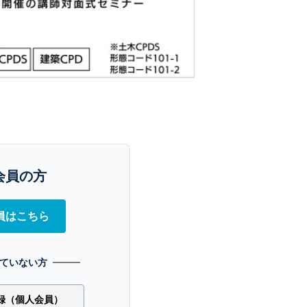
会員の方
員はこちら
ていない方
録（個人会員）