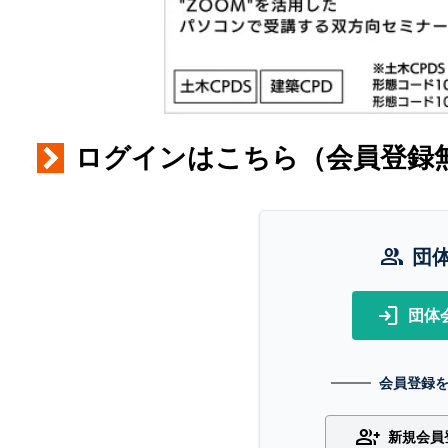
ログインはこちら（会員登録
group
団
login
団体
会員登録
group_add
新規会員