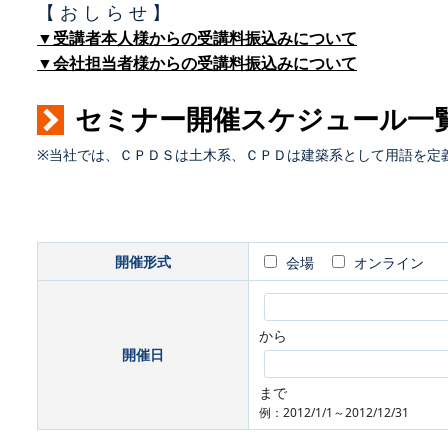
【 お し ら せ 】
▼受講者本人様からの受講料振込みについて
▼会社担当者様からの受講料振込みについて
セミナー開催スケジュール一
※当社では、ＣＰＤＳは土木系、ＣＰＤは建築系として用語を定
開催形式
会場
オンライン
から
開催日
まで
例：2012/1/1～2012/12/31