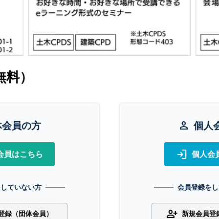
無料）
体会員の方
person
個人
login
会員はこちら
個人会
をしていない方
会員登録をし
person_add
登録（団体会員）
新規会員登