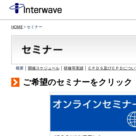
HOME
> セミナー
概要 │
開催スケジュール
│
研修等実績
│
ＣＰＤＳ及びＣＰＤについ
ご希望のセミナーをクリック