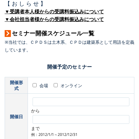
【 お し ら せ 】
▼受講者本人様からの受講料振込みについて
▼会社担当者様からの受講料振込みについて
セミナー開催スケジュール一覧
※当社では、ＣＰＤＳは土木系、ＣＰＤは建築系として用語を定義
しています。
開催予定のセミナー
開催形
会場
オンライン
式
から
開催日
まで
例：2012/1/1～2012/12/31