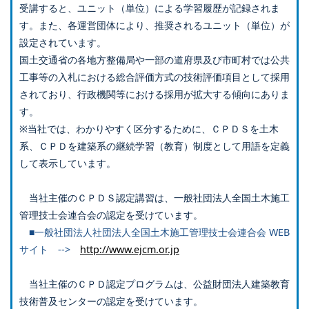
受講すると、ユニット（単位）による学習履歴が記録されま
す。また、各運営団体により、推奨されるユニット（単位）が
設定されています。
国土交通省の各地方整備局や一部の道府県及び市町村では公共
工事等の入札における総合評価方式の技術評価項目として採用
されており、行政機関等における採用が拡大する傾向にありま
す。
※当社では、わかりやすく区分するために、ＣＰＤＳを土木
系、ＣＰＤを建築系の継続学習（教育）制度として用語を定義
して表示しています。
当社主催のＣＰＤＳ認定講習は、一般社団法人全国土木施工
管理技士会連合会の認定を受けています。
■一般社団法人社団法人全国土木施工管理技士会連合会 WEB
サイト -->
http://www.ejcm.or.jp
当社主催のＣＰＤ認定プログラムは、公益財団法人建築教育
技術普及センターの認定を受けています。