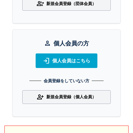
group_add
新規会員登録（団体会員）
person
個人会員の方
login
個人会員はこちら
会員登録をしていない方
person_add
新規会員登録（個人会員）