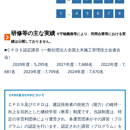
1
4
5
6
7
8
...
研修等の主な実績
※守秘義務等により、民間企業等における実
績は公開しておりません。
■ＣＰＤＳ認定講習（一般社団法人全国土木施工管理技士会連合
会）
2020年度：5,295名 2021年度：7,686名 2022年度：7,
681名 2023年度：7,709名 2024年度：7,670名
ＣＰＤＳ及びＣＰＤは、建設技術者の技術力（能力）の維持・
向上を目的とした継続学習（教育）制度です。当該制度は、特
定の非営利団体により運営され、各運営団体がその講習（プロ
グラム）の認定を行います。認定された講習（プログラム）を