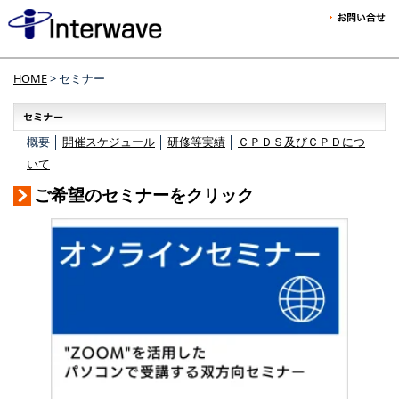
HOME
> セミナー
概要 │
開催スケジュール
│
研修等実績
│
ＣＰＤＳ及びＣＰＤにつ
いて
ご希望のセミナーをクリック