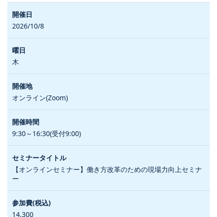
2026/10/8
木
オンライン(Zoom)
9:30～16:30(受付9:00)
【オンラインセミナー】働き方改革のための現場力向上セミナ
ー
14,300