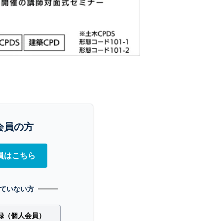
会員の方
員はこちら
ていない方
録（個人会員）