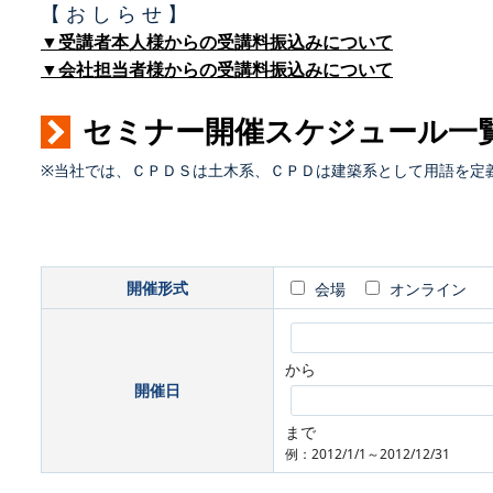
【 お し ら せ 】
▼受講者本人様からの受講料振込みについて
▼会社担当者様からの受講料振込みについて
セミナー開催スケジュール一
※当社では、ＣＰＤＳは土木系、ＣＰＤは建築系として用語を定
開催形式
会場
オンライン
から
開催日
まで
例：2012/1/1～2012/12/31