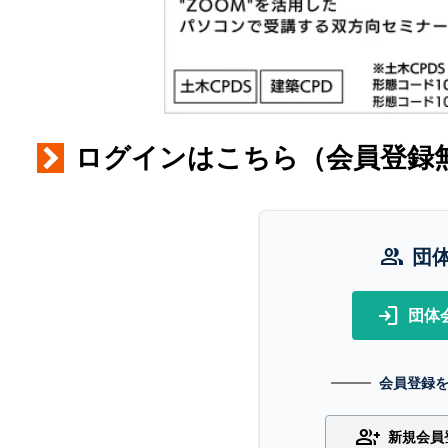
ログインはこちら（会員登録
group
団
login
団体
会員登録
group_add
新規会員