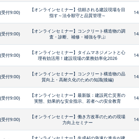
【オンラインセミナー】信頼される建設現場を目
0(受付9:00)
14
指す～法令順守と品質管理～
【オンラインセミナー】コンクリート構造物の調
0(受付9:00)
14
査・診断、補修・補強を学ぶ
【オンラインセミナー】タイムマネジメントと心
0(受付9:00)
14
理有効活用！建設現場の業務効率化2026
【オンラインセミナー】コンクリート構造物の品
0(受付9:00)
14
質向上・高耐久化のための知識(後編)
【オンラインセミナー】最新版：建設死亡災害の
0(受付9:00)
14
実態、効果的な安全指示、若者への安全教育
【オンラインセミナー】働き方改革のための現場
0(受付9:00)
14
力向上セミナー
【オンラインセミナー】生成AIの急速な進歩が建