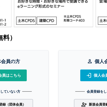
無料）
体会員の方
person
個人
login
会員はこちら
個人会
をしていない方
会員登録をし
person_add
登録（団体会員）
新規会員登