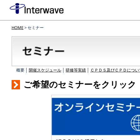
HOME
> セミナー
概要 │
開催スケジュール
│
研修等実績
│
ＣＰＤＳ及びＣＰＤについ
ご希望のセミナーをクリック