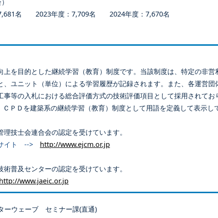
会）
681名 2023年度：7,709名 2024年度：7,670名
向上を目的とした継続学習（教育）制度です。当該制度は、特定の非営
と、ユニット（単位）による学習履歴が記録されます。また、各運営団
工事等の入札における総合評価方式の技術評価項目として採用されてお
、ＣＰＤを建築系の継続学習（教育）制度として用語を定義して表示し
管理技士会連合会の認定を受けています。
サイト -->
http://www.ejcm.or.jp
技術普及センターの認定を受けています。
http://www.jaeic.or.jp
ターウェーブ セミナー課(直通)