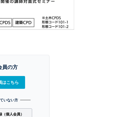
会員の方
員はこちら
ていない方
録（個人会員）