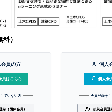
無料）
体会員の方
person
個人
login
会員はこちら
個人会
をしていない方
会員登録をし
person_add
登録（団体会員）
新規会員登