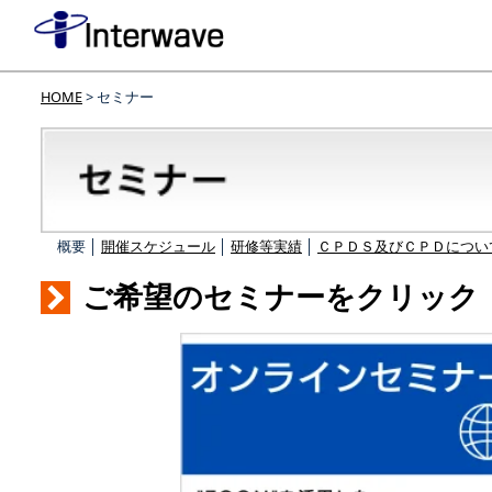
HOME
> セミナー
概要 │
開催スケジュール
│
研修等実績
│
ＣＰＤＳ及びＣＰＤについ
ご希望のセミナーをクリック