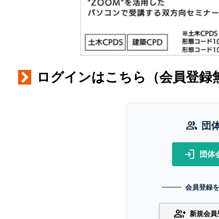
ログインはこちら（会員登録
group
団
login
団体
会員登録
group_add
新規会員