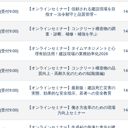
【オンラインセミナー】信頼される建設現場を目
0(受付9:00)
14
指す～法令順守と品質管理～
【オンラインセミナー】コンクリート構造物の調
0(受付9:00)
14
査・診断、補修・補強を学ぶ
【オンラインセミナー】タイムマネジメントと心
0(受付9:00)
14
理有効活用！建設現場の業務効率化2026
【オンラインセミナー】コンクリート構造物の品
0(受付9:00)
14
質向上・高耐久化のための知識(後編)
【オンラインセミナー】最新版：建設死亡災害の
0(受付9:00)
14
実態、効果的な安全指示、若者への安全教育
【オンラインセミナー】働き方改革のための現場
0(受付9:00)
14
力向上セミナー
【オンラインセミナー】生成AIの急速な進歩が建