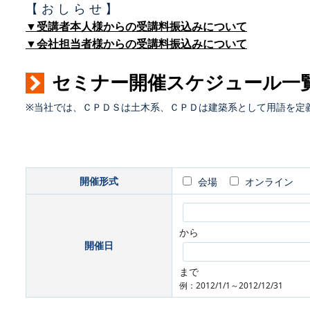
【 お し ら せ 】
▼受講者本人様からの受講料振込みについて
▼会社担当者様からの受講料振込みについて
セミナー開催スケジュール一
※当社では、ＣＰＤＳは土木系、ＣＰＤは建築系として用語を定
開催形式
会場
オンライン
から
開催日
まで
例：2012/1/1～2012/12/31