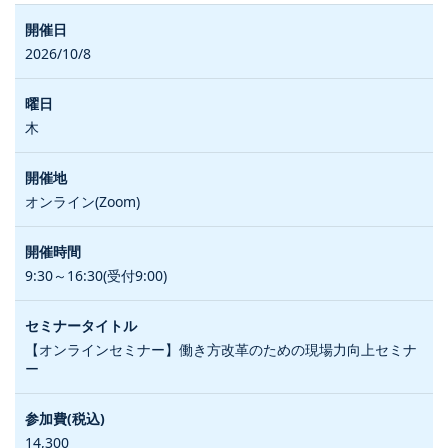
2026/10/8
木
オンライン(Zoom)
9:30～16:30(受付9:00)
【オンラインセミナー】働き方改革のための現場力向上セミナ
ー
14,300