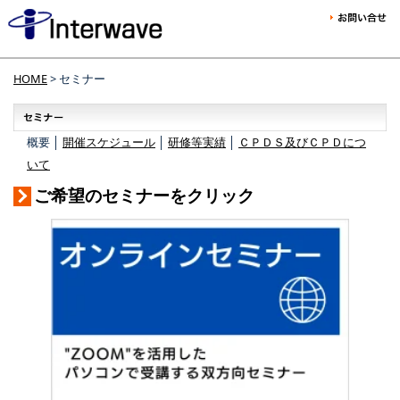
HOME
> セミナー
概要 │
開催スケジュール
│
研修等実績
│
ＣＰＤＳ及びＣＰＤにつ
いて
ご希望のセミナーをクリック