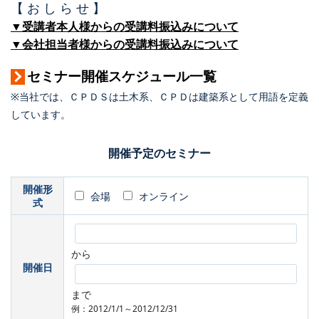
【 お し ら せ 】
▼受講者本人様からの受講料振込みについて
▼会社担当者様からの受講料振込みについて
セミナー開催スケジュール一覧
※当社では、ＣＰＤＳは土木系、ＣＰＤは建築系として用語を定義
しています。
開催予定のセミナー
開催形
会場
オンライン
式
から
開催日
まで
例：2012/1/1～2012/12/31