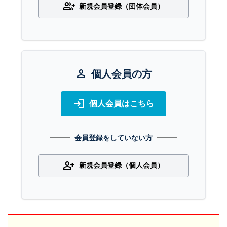
group_add
新規会員登録（団体会員）
person
個人会員の方
login
個人会員はこちら
会員登録をしていない方
person_add
新規会員登録（個人会員）