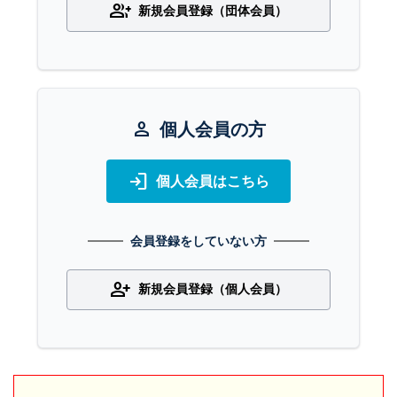
group_add
新規会員登録（団体会員）
person
個人会員の方
login
個人会員はこちら
会員登録をしていない方
person_add
新規会員登録（個人会員）