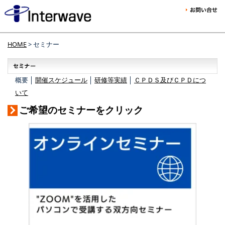
HOME
> セミナー
概要 │
開催スケジュール
│
研修等実績
│
ＣＰＤＳ及びＣＰＤにつ
いて
ご希望のセミナーをクリック