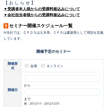
【 お し ら せ 】
▼受講者本人様からの受講料振込みについて
▼会社担当者様からの受講料振込みについて
セミナー開催スケジュール一覧
※当社では、ＣＰＤＳは土木系、ＣＰＤは建築系として用語を定義
しています。
開催予定のセミナー
開催形
会場
オンライン
式
から
開催日
まで
例：2012/1/1～2012/12/31