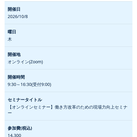
2026/10/8
木
オンライン(Zoom)
9:30～16:30(受付9:00)
【オンラインセミナー】働き方改革のための現場力向上セミナ
ー
14,300