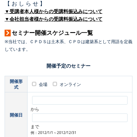
【 お し ら せ 】
▼受講者本人様からの受講料振込みについて
▼会社担当者様からの受講料振込みについて
セミナー開催スケジュール一覧
※当社では、ＣＰＤＳは土木系、ＣＰＤは建築系として用語を定義
しています。
開催予定のセミナー
開催形
会場
オンライン
式
から
開催日
まで
例：2012/1/1～2012/12/31