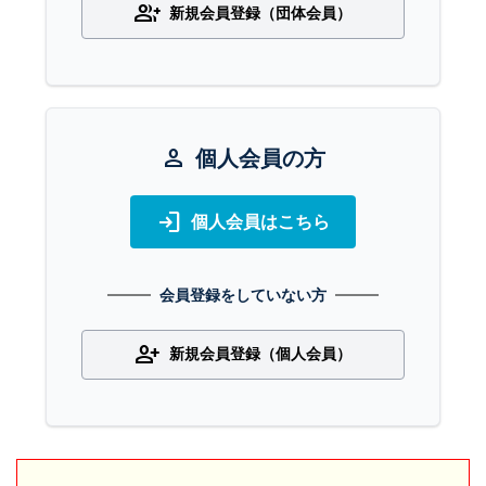
group_add
新規会員登録（団体会員）
person
個人会員の方
login
個人会員はこちら
会員登録をしていない方
person_add
新規会員登録（個人会員）