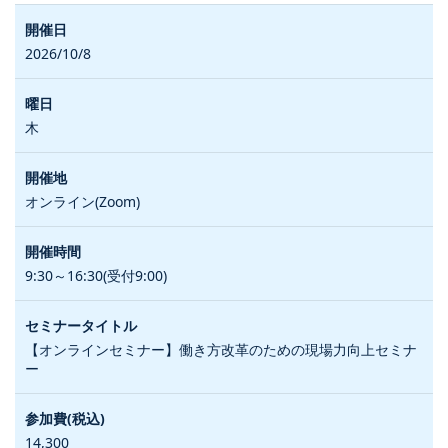
2026/10/8
木
オンライン(Zoom)
9:30～16:30(受付9:00)
【オンラインセミナー】働き方改革のための現場力向上セミナ
ー
14,300