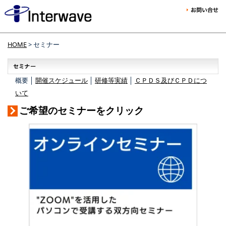
HOME
> セミナー
概要 │
開催スケジュール
│
研修等実績
│
ＣＰＤＳ及びＣＰＤにつ
いて
ご希望のセミナーをクリック