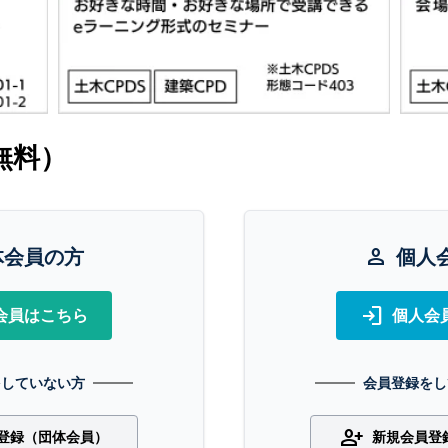
無料）
体会員の方
person
個人
login
会員はこちら
個人会
をしていない方
会員登録をし
person_add
登録（団体会員）
新規会員登