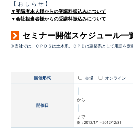
【 お し ら せ 】
▼受講者本人様からの受講料振込みについて
▼会社担当者様からの受講料振込みについて
セミナー開催スケジュール一
※当社では、ＣＰＤＳは土木系、ＣＰＤは建築系として用語を定
開催形式
会場
オンライン
から
開催日
まで
例：2012/1/1～2012/12/31