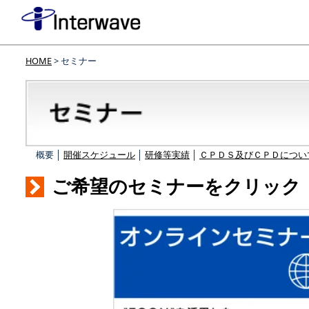
HOME
> セミナー
概要 │
開催スケジュール
│
研修等実績
│
ＣＰＤＳ及びＣＰＤについ
ご希望のセミナーをクリック