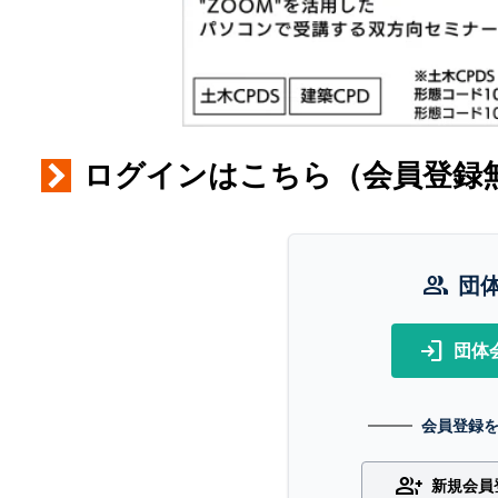
ログインはこちら（会員登録
group
団
login
団体
会員登録
group_add
新規会員