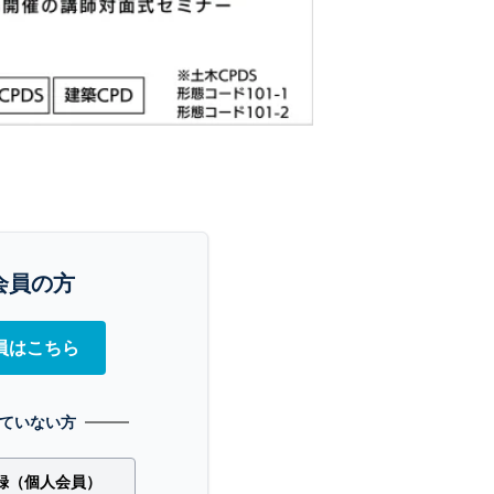
会員の方
員はこちら
ていない方
録（個人会員）