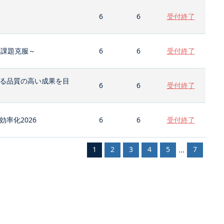
6
6
受付終了
と課題克服～
6
6
受付終了
る品質の高い成果を目
6
6
受付終了
率化2026
6
6
受付終了
1
2
3
4
5
7
...