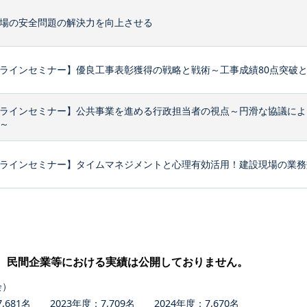
場の安全問題の解決力を向上させる
ラインセミナー】優良工事表彰獲得の戦略と戦術～工事成績80点突破
ラインセミナー】公共事業を進める行政担当者の視点～円滑な協議によ
～
ラインセミナー】タイムマネジメントと心理有効活用！建設現場の業務効
、民間企業等における実績は公開しておりません。
会）
681名 2023年度：7,709名 2024年度：7,670名