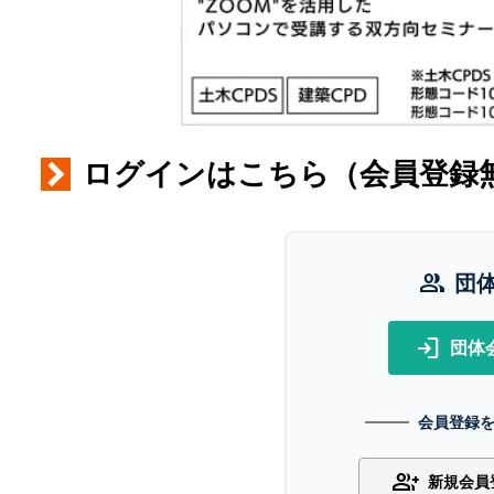
ログインはこちら（会員登録
group
団
login
団体
会員登録
group_add
新規会員