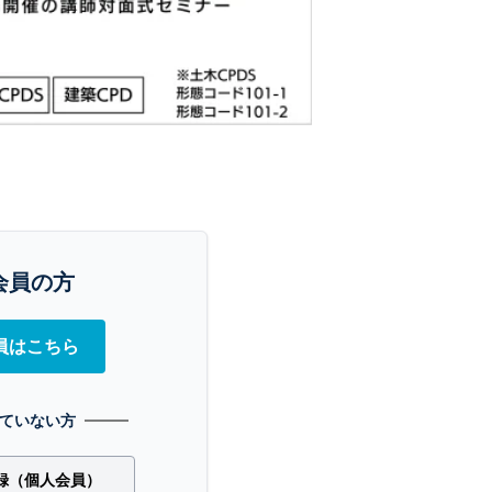
会員の方
員はこちら
ていない方
録（個人会員）