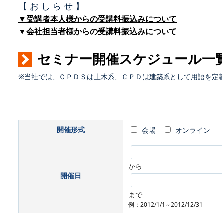
【 お し ら せ 】
▼受講者本人様からの受講料振込みについて
▼会社担当者様からの受講料振込みについて
セミナー開催スケジュール一
※当社では、ＣＰＤＳは土木系、ＣＰＤは建築系として用語を定
開催形式
会場
オンライン
から
開催日
まで
例：2012/1/1～2012/12/31