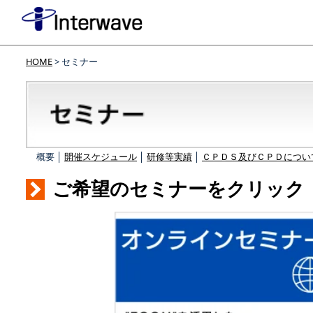
HOME
> セミナー
概要 │
開催スケジュール
│
研修等実績
│
ＣＰＤＳ及びＣＰＤについ
ご希望のセミナーをクリック