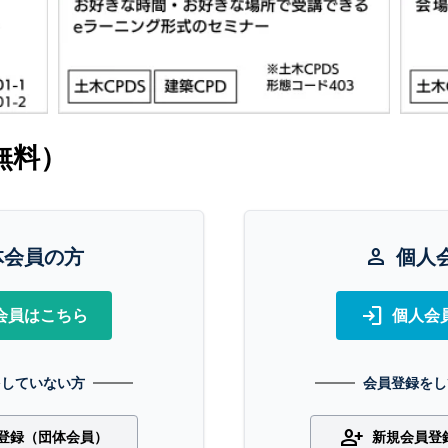
無料）
体会員の方
person
個人
login
会員はこちら
個人会
をしていない方
会員登録をし
person_add
登録（団体会員）
新規会員登