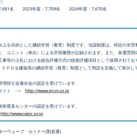
会）
681名 2023年度：7,709名 2024年度：7,670名
向上を目的とした継続学習（教育）制度です。当該制度は、特定の非営
と、ユニット（単位）による学習履歴が記録されます。また、各運営団
工事等の入札における総合評価方式の技術評価項目として採用されてお
、ＣＰＤを建築系の継続学習（教育）制度として用語を定義して表示し
管理技士会連合会の認定を受けています。
サイト -->
http://www.ejcm.or.jp
技術普及センターの認定を受けています。
http://www.jaeic.or.jp
ターウェーブ セミナー課(直通)