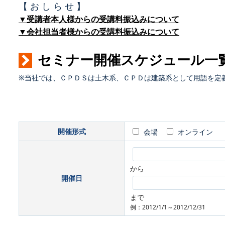
【 お し ら せ 】
▼受講者本人様からの受講料振込みについて
▼会社担当者様からの受講料振込みについて
セミナー開催スケジュール一
※当社では、ＣＰＤＳは土木系、ＣＰＤは建築系として用語を定
開催形式
会場
オンライン
から
開催日
まで
例：2012/1/1～2012/12/31