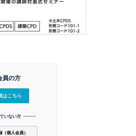
会員の方
員はこちら
ていない方
録（個人会員）