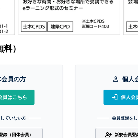
無料）
体会員の方
person
個人
login
会員はこちら
個人会
をしていない方
会員登録をし
person_add
登録（団体会員）
新規会員登