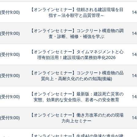
【オンラインセミナー】信頼される建設現場を目
0(受付9:00)
14
指す～法令順守と品質管理～
【オンラインセミナー】コンクリート構造物の調
0(受付9:00)
14
査・診断、補修・補強を学ぶ
【オンラインセミナー】タイムマネジメントと心
0(受付9:00)
14
理有効活用！建設現場の業務効率化2026
【オンラインセミナー】コンクリート構造物の品
0(受付9:00)
14
質向上・高耐久化のための知識(後編)
【オンラインセミナー】最新版：建設死亡災害の
0(受付9:00)
14
実態、効果的な安全指示、若者への安全教育
【オンラインセミナー】働き方改革のための現場
0(受付9:00)
14
力向上セミナー
【オンラインセミナー】生成AIの急速な進歩が建