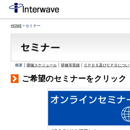
HOME
> セミナー
概要 │
開催スケジュール
│
研修等実績
│
ＣＰＤＳ及びＣＰＤについ
ご希望のセミナーをクリック