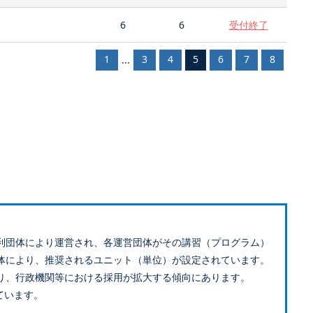
6
6
受付終了
1
3
4
5
6
7
8
...
利団体により運営され、各運営団体がその講習（プログラム）
体により、推奨されるユニット（単位）が設定されています。
り、行政機関等における採用が拡大する傾向にあります。
ています。