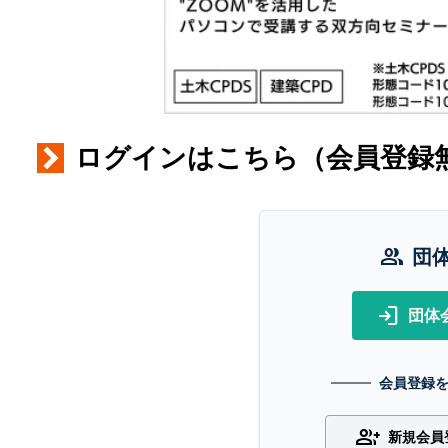
ログインはこちら（会員登録
group
団
login
団体
会員登録
group_add
新規会員