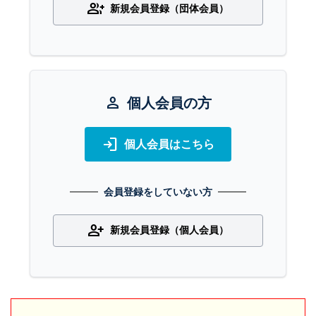
group_add
新規会員登録（団体会員）
person
個人会員の方
login
個人会員はこちら
会員登録をしていない方
person_add
新規会員登録（個人会員）