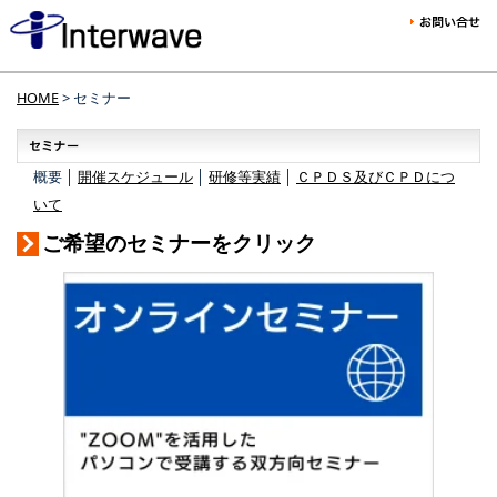
HOME
> セミナー
概要 │
開催スケジュール
│
研修等実績
│
ＣＰＤＳ及びＣＰＤにつ
いて
ご希望のセミナーをクリック