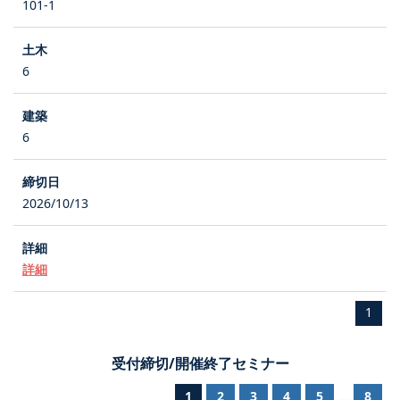
101-1
6
6
2026/10/13
詳細
1
受付締切/開催終了セミナー
1
2
3
4
5
8
...