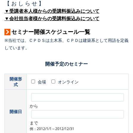
【 お し ら せ 】
▼受講者本人様からの受講料振込みについて
▼会社担当者様からの受講料振込みについて
セミナー開催スケジュール一覧
※当社では、ＣＰＤＳは土木系、ＣＰＤは建築系として用語を定義
しています。
開催予定のセミナー
開催形
会場
オンライン
式
から
開催日
まで
例：2012/1/1～2012/12/31