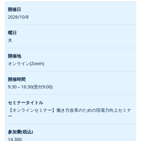
2026/10/8
木
オンライン(Zoom)
9:30～16:30(受付9:00)
【オンラインセミナー】働き方改革のための現場力向上セミナ
ー
14,300