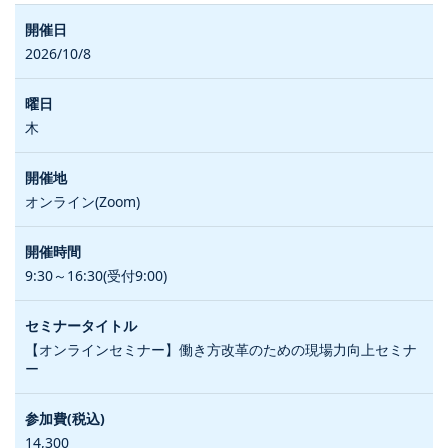
2026/10/8
木
オンライン(Zoom)
9:30～16:30(受付9:00)
【オンラインセミナー】働き方改革のための現場力向上セミナ
ー
14,300