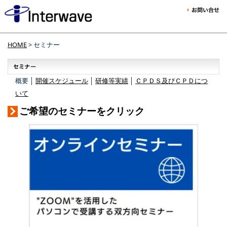
HOME
> セミナー
概要 │
開催スケジュール
│
研修等実績
│
ＣＰＤＳ及びＣＰＤにつ
いて
ご希望のセミナーをクリック