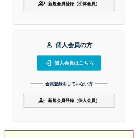
group_add
新規会員登録（団体会員）
person
個人会員の方
login
個人会員はこちら
会員登録をしていない方
person_add
新規会員登録（個人会員）