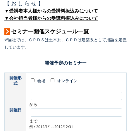
【 お し ら せ 】
▼受講者本人様からの受講料振込みについて
▼会社担当者様からの受講料振込みについて
セミナー開催スケジュール一覧
※当社では、ＣＰＤＳは土木系、ＣＰＤは建築系として用語を定義
しています。
開催予定のセミナー
開催形
会場
オンライン
式
から
開催日
まで
例：2012/1/1～2012/12/31