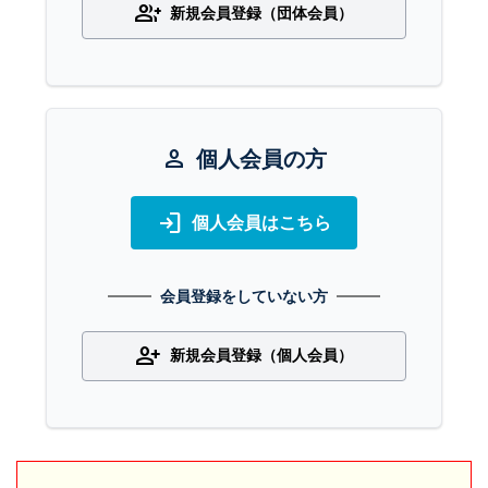
group_add
新規会員登録（団体会員）
person
個人会員の方
login
個人会員はこちら
会員登録をしていない方
person_add
新規会員登録（個人会員）