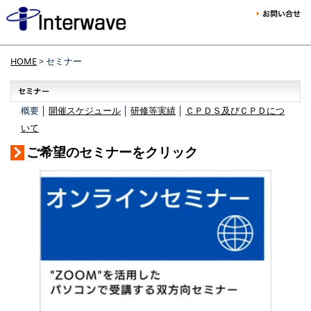
HOME
> セミナー
概要 │
開催スケジュール
│
研修等実績
│
ＣＰＤＳ及びＣＰＤにつ
いて
ご希望のセミナーをクリック