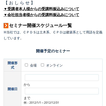
【 お し ら せ 】
▼受講者本人様からの受講料振込みについて
▼会社担当者様からの受講料振込みについて
セミナー開催スケジュール一覧
※当社では、ＣＰＤＳは土木系、ＣＰＤは建築系として用語を定義
しています。
開催予定のセミナー
開催形
会場
オンライン
式
から
開催日
まで
例：2012/1/1～2012/12/31