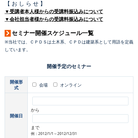
【 お し ら せ 】
▼受講者本人様からの受講料振込みについて
▼会社担当者様からの受講料振込みについて
セミナー開催スケジュール一覧
※当社では、ＣＰＤＳは土木系、ＣＰＤは建築系として用語を定義
しています。
開催予定のセミナー
開催形
会場
オンライン
式
から
開催日
まで
例：2012/1/1～2012/12/31