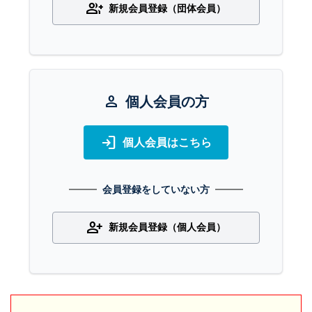
group_add
新規会員登録（団体会員）
person
個人会員の方
login
個人会員はこちら
会員登録をしていない方
person_add
新規会員登録（個人会員）