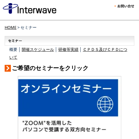
HOME
> セミナー
概要 │
開催スケジュール
│
研修等実績
│
ＣＰＤＳ及びＣＰＤにつ
いて
ご希望のセミナーをクリック