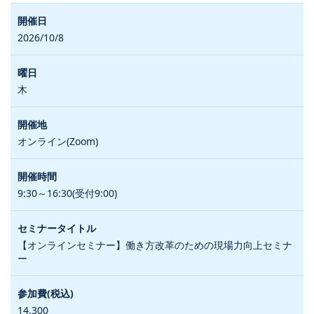
2026/10/8
木
オンライン(Zoom)
9:30～16:30(受付9:00)
【オンラインセミナー】働き方改革のための現場力向上セミナ
ー
14,300