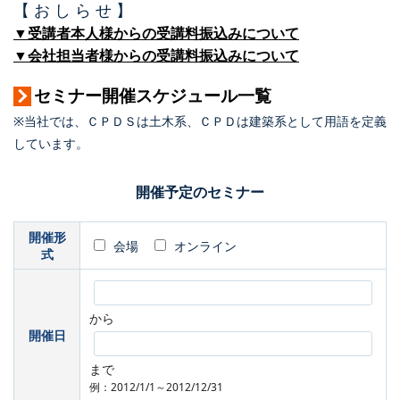
【 お し ら せ 】
▼受講者本人様からの受講料振込みについて
▼会社担当者様からの受講料振込みについて
セミナー開催スケジュール一覧
※当社では、ＣＰＤＳは土木系、ＣＰＤは建築系として用語を定義
しています。
開催予定のセミナー
開催形
会場
オンライン
式
から
開催日
まで
例：2012/1/1～2012/12/31