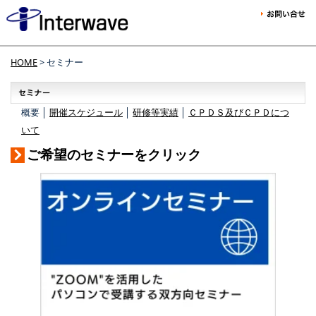
HOME
> セミナー
概要 │
開催スケジュール
│
研修等実績
│
ＣＰＤＳ及びＣＰＤにつ
いて
ご希望のセミナーをクリック