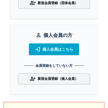
group_add
新規会員登録（団体会員）
person
個人会員の方
login
個人会員はこちら
会員登録をしていない方
person_add
新規会員登録（個人会員）