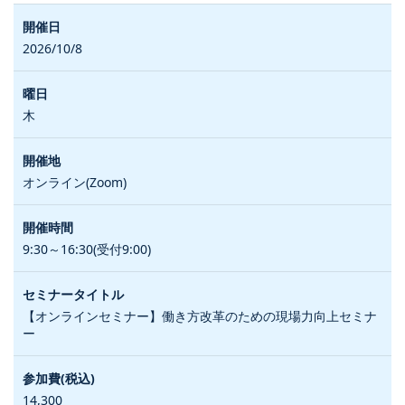
2026/10/8
木
オンライン(Zoom)
9:30～16:30(受付9:00)
【オンラインセミナー】働き方改革のための現場力向上セミナ
ー
14,300