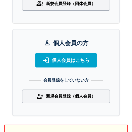
group_add
新規会員登録（団体会員）
person
個人会員の方
login
個人会員はこちら
会員登録をしていない方
person_add
新規会員登録（個人会員）