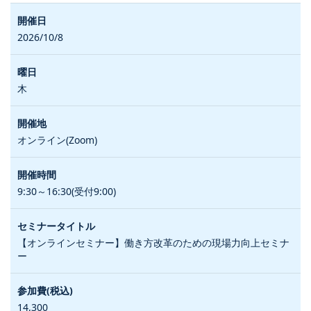
2026/10/8
木
オンライン(Zoom)
9:30～16:30(受付9:00)
【オンラインセミナー】働き方改革のための現場力向上セミナ
ー
14,300