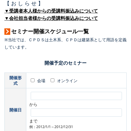
【 お し ら せ 】
▼受講者本人様からの受講料振込みについて
▼会社担当者様からの受講料振込みについて
セミナー開催スケジュール一覧
※当社では、ＣＰＤＳは土木系、ＣＰＤは建築系として用語を定義
しています。
開催予定のセミナー
開催形
会場
オンライン
式
から
開催日
まで
例：2012/1/1～2012/12/31