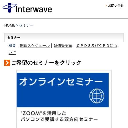
HOME
> セミナー
概要 │
開催スケジュール
│
研修等実績
│
ＣＰＤＳ及びＣＰＤにつ
いて
ご希望のセミナーをクリック