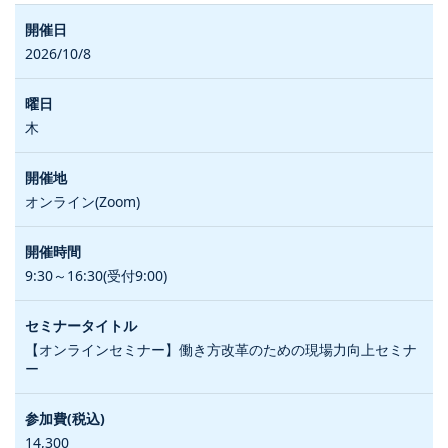
2026/10/8
木
オンライン(Zoom)
9:30～16:30(受付9:00)
【オンラインセミナー】働き方改革のための現場力向上セミナ
ー
14,300