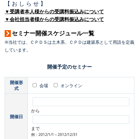
【 お し ら せ 】
▼受講者本人様からの受講料振込みについて
▼会社担当者様からの受講料振込みについて
セミナー開催スケジュール一覧
※当社では、ＣＰＤＳは土木系、ＣＰＤは建築系として用語を定義
しています。
開催予定のセミナー
開催形
会場
オンライン
式
から
開催日
まで
例：2012/1/1～2012/12/31