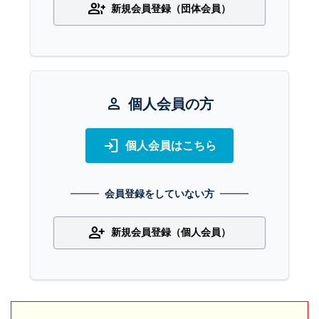
group_add
新規会員登録（団体会員）
person
個人会員の方
login
個人会員はこちら
会員登録をしていない方
person_add
新規会員登録（個人会員）