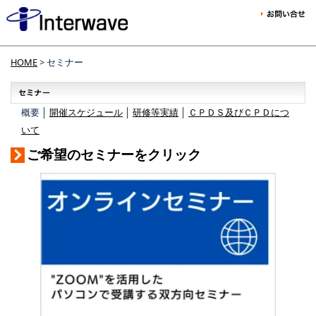
HOME
> セミナー
概要 │
開催スケジュール
│
研修等実績
│
ＣＰＤＳ及びＣＰＤにつ
いて
ご希望のセミナーをクリック