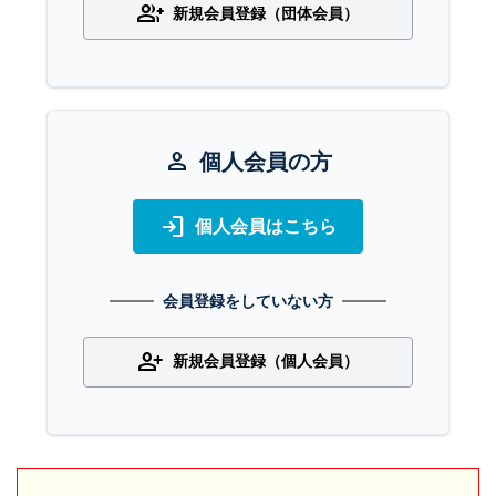
group_add
新規会員登録（団体会員）
person
個人会員の方
login
個人会員はこちら
会員登録をしていない方
person_add
新規会員登録（個人会員）