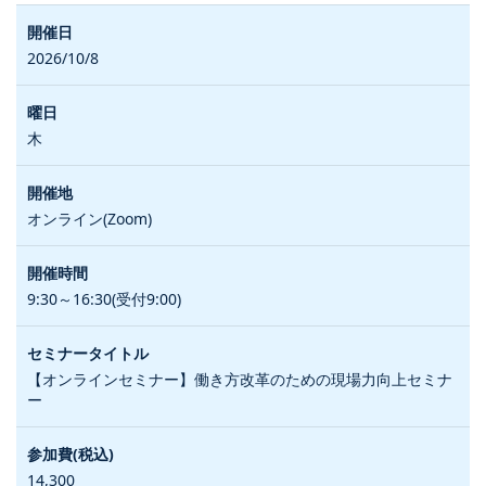
2026/10/8
木
オンライン(Zoom)
9:30～16:30(受付9:00)
【オンラインセミナー】働き方改革のための現場力向上セミナ
ー
14,300