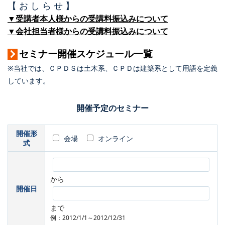
【 お し ら せ 】
▼受講者本人様からの受講料振込みについて
▼会社担当者様からの受講料振込みについて
セミナー開催スケジュール一覧
※当社では、ＣＰＤＳは土木系、ＣＰＤは建築系として用語を定義
しています。
開催予定のセミナー
開催形
会場
オンライン
式
から
開催日
まで
例：2012/1/1～2012/12/31