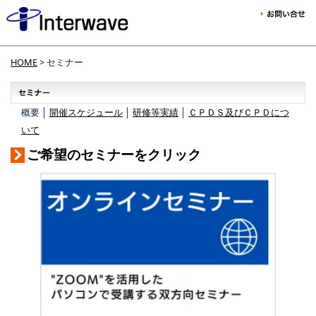
HOME
> セミナー
概要 │
開催スケジュール
│
研修等実績
│
ＣＰＤＳ及びＣＰＤにつ
いて
ご希望のセミナーをクリック