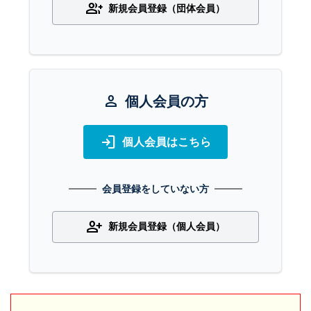
group_add
新規会員登録（団体会員）
person
個人会員の方
login
個人会員はこちら
会員登録をしていない方
person_add
新規会員登録（個人会員）