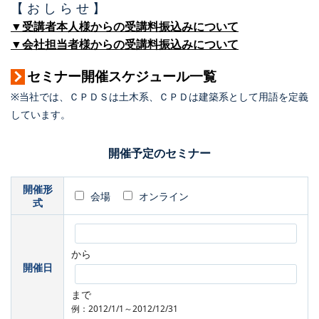
【 お し ら せ 】
▼受講者本人様からの受講料振込みについて
▼会社担当者様からの受講料振込みについて
セミナー開催スケジュール一覧
※当社では、ＣＰＤＳは土木系、ＣＰＤは建築系として用語を定義
しています。
開催予定のセミナー
開催形
会場
オンライン
式
から
開催日
まで
例：2012/1/1～2012/12/31