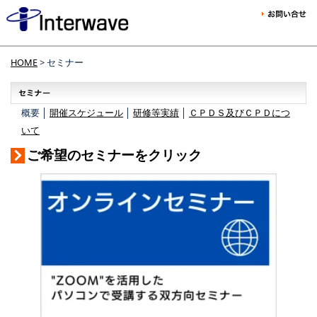
HOME
> セミナー
概要 │
開催スケジュール
│
研修等実績
│
ＣＰＤＳ及びＣＰＤにつ
いて
ご希望のセミナーをクリック