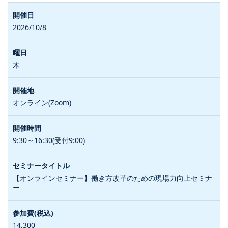
2026/10/8
木
オンライン(Zoom)
9:30～16:30(受付9:00)
【オンラインセミナー】働き方改革のための現場力向上セミナ
ー
14,300