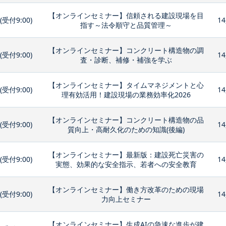
【オンラインセミナー】信頼される建設現場を目
0(受付9:00)
14
指す～法令順守と品質管理～
【オンラインセミナー】コンクリート構造物の調
0(受付9:00)
14
査・診断、補修・補強を学ぶ
【オンラインセミナー】タイムマネジメントと心
0(受付9:00)
14
理有効活用！建設現場の業務効率化2026
【オンラインセミナー】コンクリート構造物の品
0(受付9:00)
14
質向上・高耐久化のための知識(後編)
【オンラインセミナー】最新版：建設死亡災害の
0(受付9:00)
14
実態、効果的な安全指示、若者への安全教育
【オンラインセミナー】働き方改革のための現場
0(受付9:00)
14
力向上セミナー
【オンラインセミナー】生成AIの急速な進歩が建