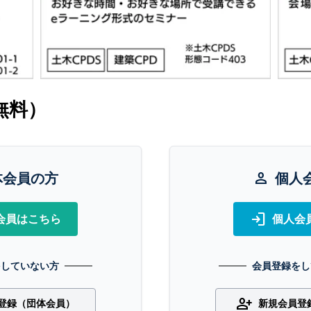
無料）
体会員の方
person
個人
login
会員はこちら
個人会
をしていない方
会員登録をし
person_add
登録（団体会員）
新規会員登