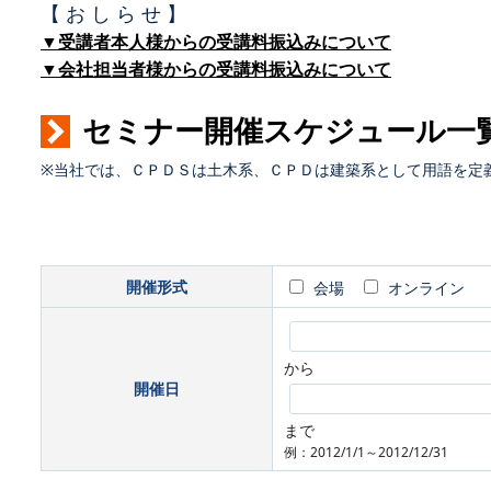
【 お し ら せ 】
▼受講者本人様からの受講料振込みについて
▼会社担当者様からの受講料振込みについて
セミナー開催スケジュール一
※当社では、ＣＰＤＳは土木系、ＣＰＤは建築系として用語を定
開催形式
会場
オンライン
から
開催日
まで
例：2012/1/1～2012/12/31