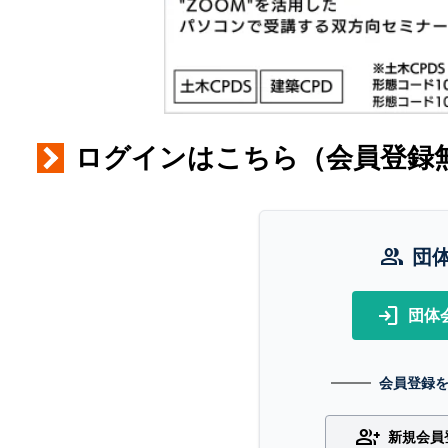
ログインはこちら（会員登録
group
団
login
団体
会員登録
group_add
新規会員