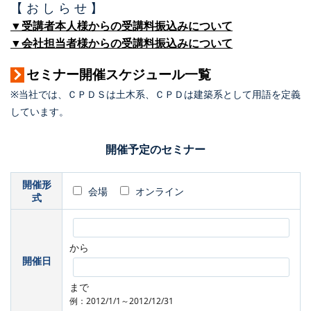
【 お し ら せ 】
▼受講者本人様からの受講料振込みについて
▼会社担当者様からの受講料振込みについて
セミナー開催スケジュール一覧
※当社では、ＣＰＤＳは土木系、ＣＰＤは建築系として用語を定義
しています。
開催予定のセミナー
開催形
会場
オンライン
式
から
開催日
まで
例：2012/1/1～2012/12/31