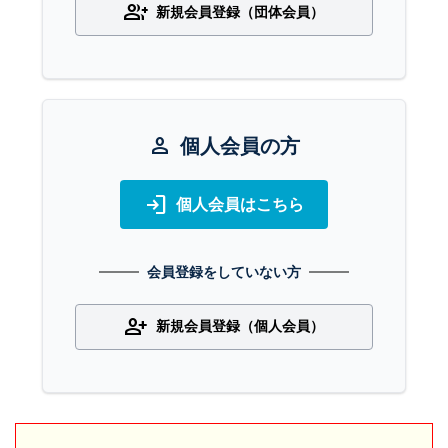
group_add
新規会員登録（団体会員）
person
個人会員の方
login
個人会員はこちら
会員登録をしていない方
person_add
新規会員登録（個人会員）