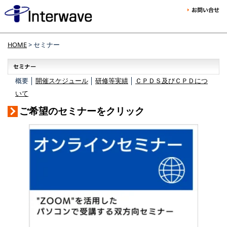
HOME
> セミナー
概要 │
開催スケジュール
│
研修等実績
│
ＣＰＤＳ及びＣＰＤにつ
いて
ご希望のセミナーをクリック