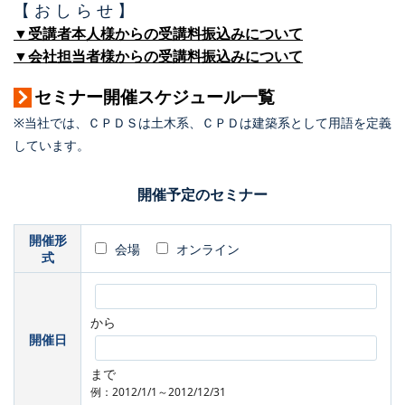
【 お し ら せ 】
▼受講者本人様からの受講料振込みについて
▼会社担当者様からの受講料振込みについて
セミナー開催スケジュール一覧
※当社では、ＣＰＤＳは土木系、ＣＰＤは建築系として用語を定義
しています。
開催予定のセミナー
開催形
会場
オンライン
式
から
開催日
まで
例：2012/1/1～2012/12/31