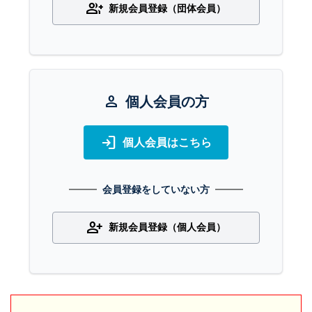
group_add
新規会員登録（団体会員）
person
個人会員の方
login
個人会員はこちら
会員登録をしていない方
person_add
新規会員登録（個人会員）