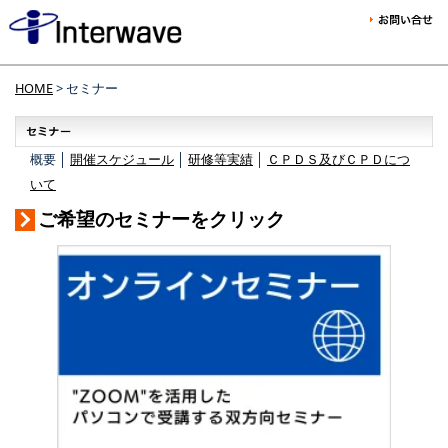
HOME
> セミナー
概要 │
開催スケジュール
│
研修等実績
│
ＣＰＤＳ及びＣＰＤにつ
いて
ご希望のセミナーをクリック