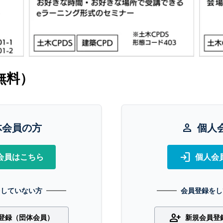
無料）
体会員の方
person
個人
login
会員はこちら
個人会
をしていない方
会員登録をし
person_add
登録（団体会員）
新規会員登