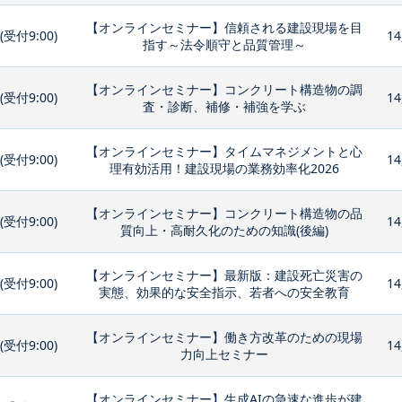
【オンラインセミナー】信頼される建設現場を目
0(受付9:00)
14
指す～法令順守と品質管理～
【オンラインセミナー】コンクリート構造物の調
0(受付9:00)
14
査・診断、補修・補強を学ぶ
【オンラインセミナー】タイムマネジメントと心
0(受付9:00)
14
理有効活用！建設現場の業務効率化2026
【オンラインセミナー】コンクリート構造物の品
0(受付9:00)
14
質向上・高耐久化のための知識(後編)
【オンラインセミナー】最新版：建設死亡災害の
0(受付9:00)
14
実態、効果的な安全指示、若者への安全教育
【オンラインセミナー】働き方改革のための現場
0(受付9:00)
14
力向上セミナー
【オンラインセミナー】生成AIの急速な進歩が建