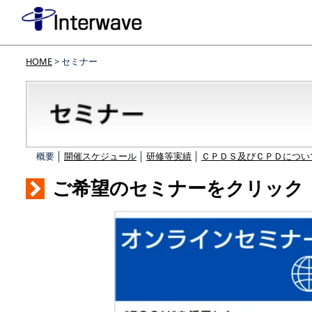
HOME
> セミナー
概要 │
開催スケジュール
│
研修等実績
│
ＣＰＤＳ及びＣＰＤについ
ご希望のセミナーをクリック