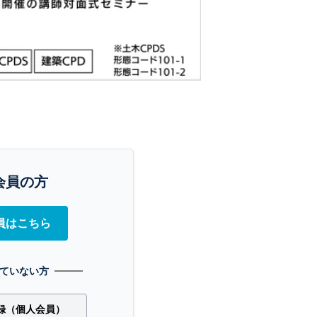
会員の方
員はこちら
ていない方
録（個人会員）