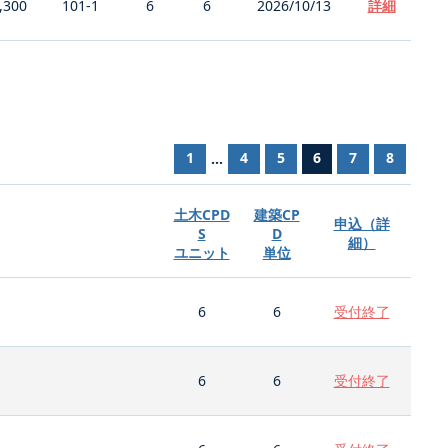
,300
101-1
6
6
2026/10/13
詳細
1
4
5
6
7
8
...
土木CPD
建築CP
申込（詳
S
D
細）
ユニット
単位
6
6
受付終了
6
6
受付終了