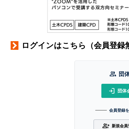
ログインはこちら（会員登録
group
団
login
団体
会員登録
group_add
新規会員