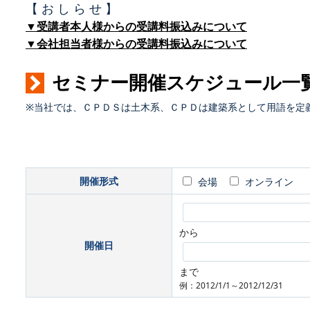
【 お し ら せ 】
▼受講者本人様からの受講料振込みについて
▼会社担当者様からの受講料振込みについて
セミナー開催スケジュール一
※当社では、ＣＰＤＳは土木系、ＣＰＤは建築系として用語を定
開催形式
会場
オンライン
から
開催日
まで
例：2012/1/1～2012/12/31