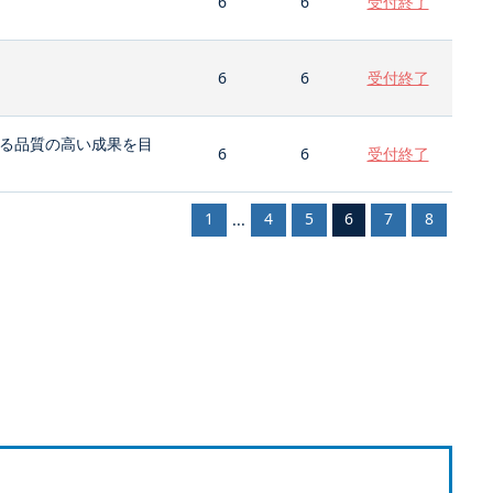
6
6
受付終了
6
6
受付終了
る品質の高い成果を目
6
6
受付終了
1
4
5
6
7
8
...