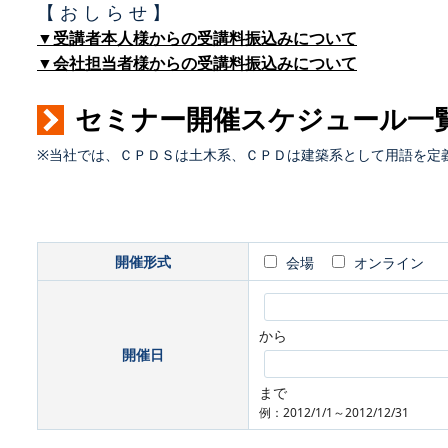
【 お し ら せ 】
▼受講者本人様からの受講料振込みについて
▼会社担当者様からの受講料振込みについて
セミナー開催スケジュール一
※当社では、ＣＰＤＳは土木系、ＣＰＤは建築系として用語を定
開催形式
会場
オンライン
から
開催日
まで
例：2012/1/1～2012/12/31