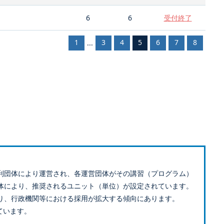
6
6
受付終了
1
3
4
5
6
7
8
...
利団体により運営され、各運営団体がその講習（プログラム）
体により、推奨されるユニット（単位）が設定されています。
り、行政機関等における採用が拡大する傾向にあります。
ています。