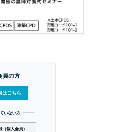
会員の方
員はこちら
ていない方
録（個人会員）