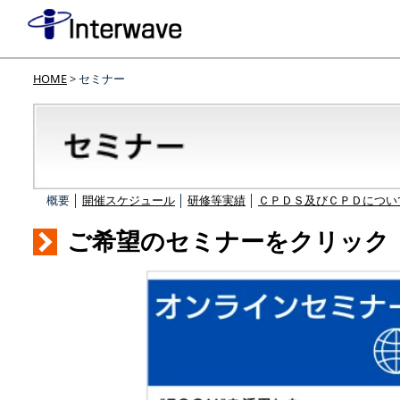
HOME
> セミナー
概要 │
開催スケジュール
│
研修等実績
│
ＣＰＤＳ及びＣＰＤについ
ご希望のセミナーをクリック