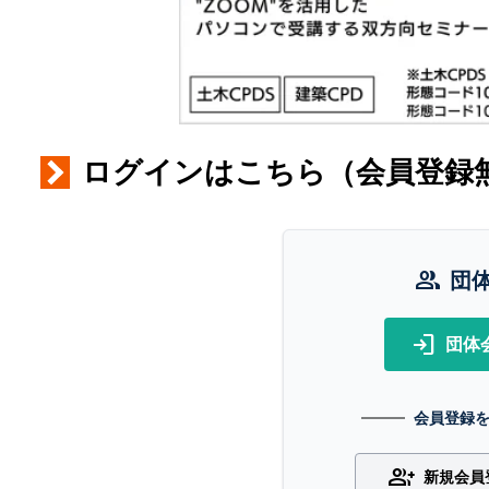
ログインはこちら（会員登録
group
団
login
団体
会員登録
group_add
新規会員