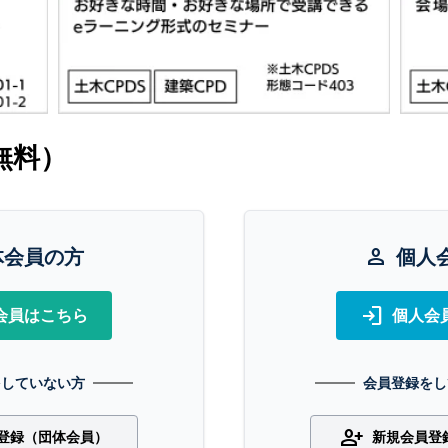
無料）
体会員の方
person
個人
login
会員はこちら
個人会
をしていない方
会員登録をし
person_add
登録（団体会員）
新規会員登