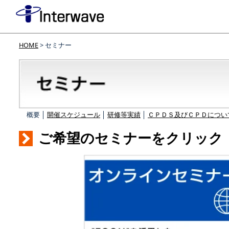
HOME
> セミナー
概要 │
開催スケジュール
│
研修等実績
│
ＣＰＤＳ及びＣＰＤについ
ご希望のセミナーをクリック