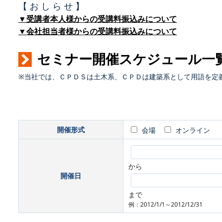
【 お し ら せ 】
▼受講者本人様からの受講料振込みについて
▼会社担当者様からの受講料振込みについて
セミナー開催スケジュール一
※当社では、ＣＰＤＳは土木系、ＣＰＤは建築系として用語を定
開催形式
会場
オンライン
から
開催日
まで
例：2012/1/1～2012/12/31