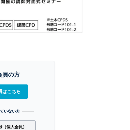
会員の方
員はこちら
ていない方
録（個人会員）