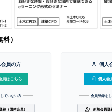
無料）
体会員の方
person
個人
login
会員はこちら
個人会
をしていない方
会員登録をし
person_add
登録（団体会員）
新規会員登