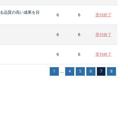
る品質の高い成果を目
6
6
受付終了
6
6
受付終了
6
6
受付終了
1
4
5
6
7
8
...