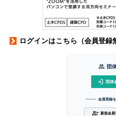
ログインはこちら（会員登録
group
団
login
団体
会員登録
group_add
新規会員