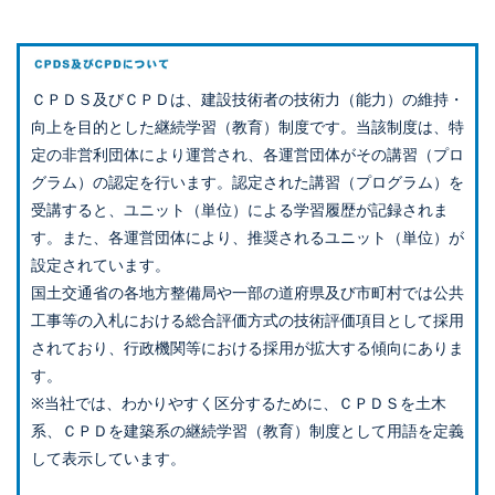
ＣＰＤＳ及びＣＰＤは、建設技術者の技術力（能力）の維持・
向上を目的とした継続学習（教育）制度です。当該制度は、特
定の非営利団体により運営され、各運営団体がその講習（プロ
グラム）の認定を行います。認定された講習（プログラム）を
受講すると、ユニット（単位）による学習履歴が記録されま
す。また、各運営団体により、推奨されるユニット（単位）が
設定されています。
国土交通省の各地方整備局や一部の道府県及び市町村では公共
工事等の入札における総合評価方式の技術評価項目として採用
されており、行政機関等における採用が拡大する傾向にありま
す。
※当社では、わかりやすく区分するために、ＣＰＤＳを土木
系、ＣＰＤを建築系の継続学習（教育）制度として用語を定義
して表示しています。