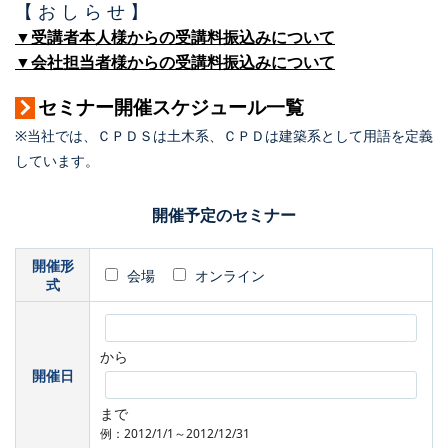
【 お し ら せ 】
▼受講者本人様からの受講料振込みについて
▼会社担当者様からの受講料振込みについて
セミナー開催スケジュール一覧
※当社では、ＣＰＤＳは土木系、ＣＰＤは建築系として用語を定義
しています。
開催予定のセミナー
開催形
会場
オンライン
式
から
開催日
まで
例：2012/1/1～2012/12/31