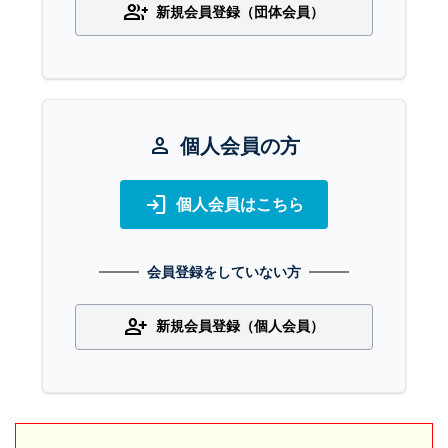
group_add
新規会員登録（団体会員）
person
個人会員の方
login
個人会員はこちら
会員登録をしていない方
person_add
新規会員登録（個人会員）