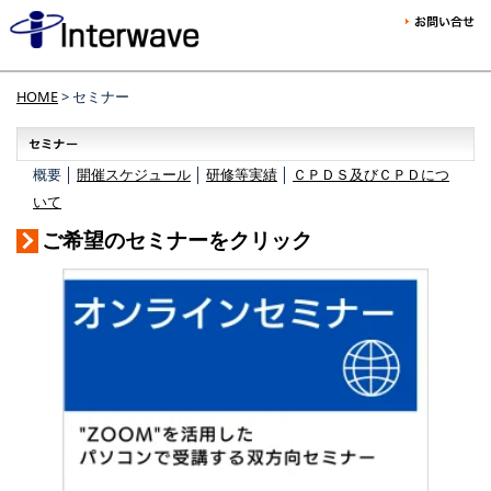
HOME
> セミナー
概要 │
開催スケジュール
│
研修等実績
│
ＣＰＤＳ及びＣＰＤにつ
いて
ご希望のセミナーをクリック