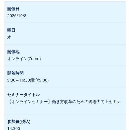
2026/10/8
木
オンライン(Zoom)
9:30～16:30(受付9:00)
【オンラインセミナー】働き方改革のための現場力向上セミナ
ー
14,300